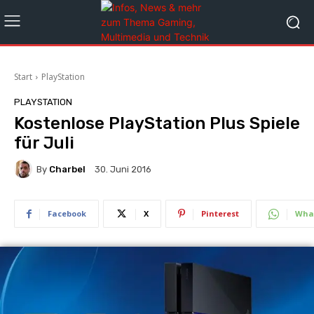
Start
PlayStation
PLAYSTATION
Kostenlose PlayStation Plus Spiele
für Juli
By
Charbel
30. Juni 2016
Facebook
X
Pinterest
Wha