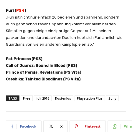
Furi (
PS4
)
„Furi ist nicht nur einfach zu bedienen und spannend, sondern
auch ganz schön rasant. Spannung kommt vor allem bei den
Kämpfen gegen einige einzigartige Gegner auf. Mit seinen
packenden und durchdachten Duellen hebt sich Furi ähnlich wie
Guardians von vielen anderen Kampfspielen ab.“
Fat Princess (PS3)
Call of Juarez: Bound in Blood (PS3)
Prince of Persia: Revelations (PS Vita)
Oreshika: Tainted Bloodlines (PS Vita)
TAGS
Free
Juli 2016
Kostenlos
Playstation Plus
Sony
Facebook
X
Pinterest
Wha