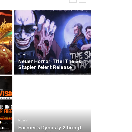
l x
NEWS
Neuer Horror‑Titel The Skin
Stapler feiert Release
NEWS
n
für
Farmer’s Dynasty 2 bringt