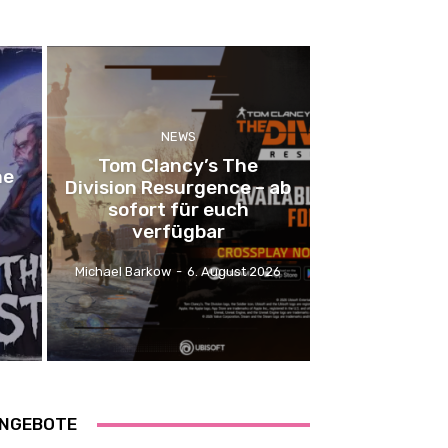
NEWS
Tom Clancy’s The
he
Division Resurgence – ab
sofort für euch
verfügbar
Michael Barkow
-
6. August 2026
NGEBOTE