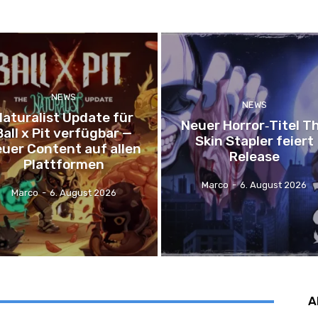
NEWS
NEWS
Naturalist Update für
Neuer Horror‑Titel T
Ball x Pit verfügbar —
Skin Stapler feiert
uer Content auf allen
Release
Plattformen
Marco
-
6. August 2026
Marco
-
6. August 2026
A