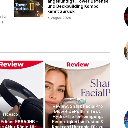
angekündigt: Tower Defense
und Deckbuilding Kombo
kehrt zurück
 für
6. August 2026
IT
..
TECH&CO
Review: Shark FacialPro
Glow + DePuffi im Test:
TECH&CO
Hydro-Tiefenreinigung,
 Edifier ES850NB –
Feuchtigkeitsinfusion &
ue Akku-König für
Kontrasttherapie für zu