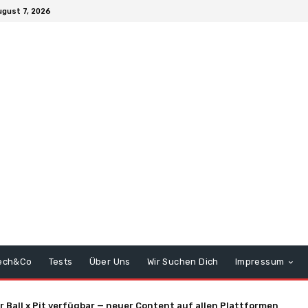
ugust 7, 2026
ech&Co
Tests
Über Uns
Wir Suchen Dich
Impressum
all x Pit verfügbar — neuer Content auf allen Plattformen
he Skin Stapler feiert Release