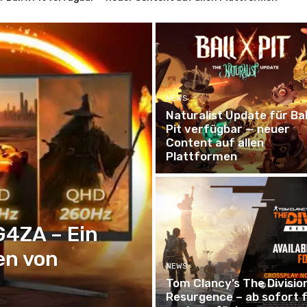
NEWS
Naturalist Update für Bal
Pit verfügbar — neuer
Content auf allen
Plattformen
4ZA – Ein
en von
NEWS
Tom Clancy’s The Divisio
Resurgence – ab sofort 