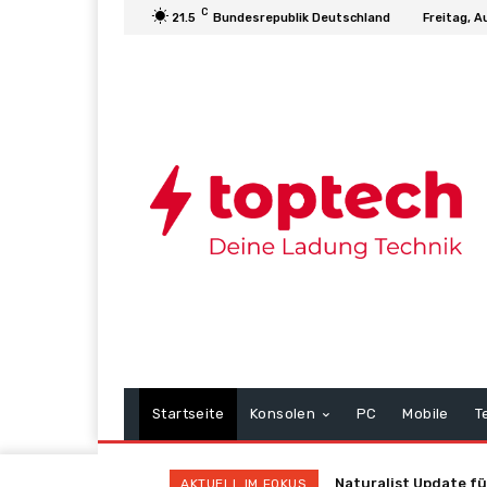
C
21.5
Bundesrepublik Deutschland
Freitag, A
Startseite
Konsolen
PC
Mobile
T
Naturalist Update für B
Neuer Horror‑Titel T
AKTUELL IM FOKUS