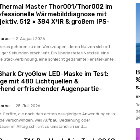
 Thermal Master Thor001/Thor002 im
ofessionelle Wärmebilddiagnose mit
ektiv, 512 × 384 X³IR & großem IPS-
arbel
-
2. August 2026
eras gehören zu den Werkzeugen, deren Nutzen sich oft
iger Sekunden erschließt. Ein überlastetes Netzteil, eine
me Steckverbindung, eine schlecht gedämmte Fensterkante...
B
Shark CryoGlow LED-Maske im Test:
%
ge mit 480 Lichtquellen &
s
hend erfrischender Augenpartie-
A
Be
arbel
-
25. Juli 2026
da
y-Geräte, die nach den ersten neugierigen Anwendungen in
ge
de verschwinden, weil Aufbau, Bedienung oder
uer im Alltag schlicht zu umständlich sind....