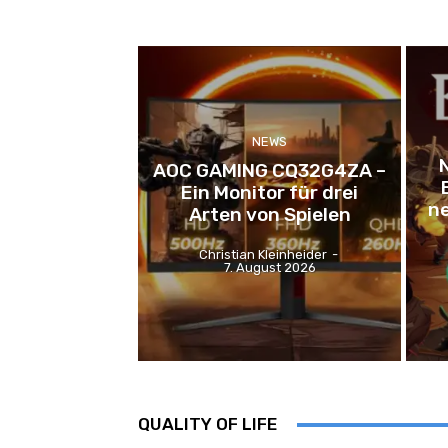
NEWS
AOC GAMING CQ32G4ZA –
Ein Monitor für drei
ne
Arten von Spielen
Christian Kleinheider
-
7. August 2026
QUALITY OF LIFE