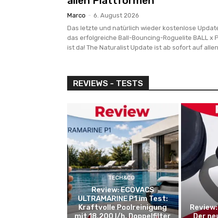
allen Plattformen
Marco
-
6. August 2026
Das letzte und natürlich wieder kostenlose Update
das erfolgreiche Ball-Bouncing-Roguelite BALL x P
ist da! The Naturalist Update ist ab sofort auf allen.
REVIEWS - TESTS
TECH&CO
Review: ECOVACS
ULTRAMARINE P1 im Test:
Kraftvolle Poolreinigung
Review:
mit 18.200 l/h, Doppelfilter
Der ne