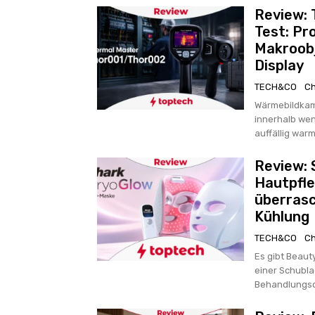
Review:
Test: Pr
Makroobj
Display
TECH&CO
Ch
Wärmebildkam
innerhalb wen
auffällig war
Review: 
Hautpfle
überrasc
Kühlung
TECH&CO
Ch
Es gibt Beaut
einer Schubla
Behandlungsda