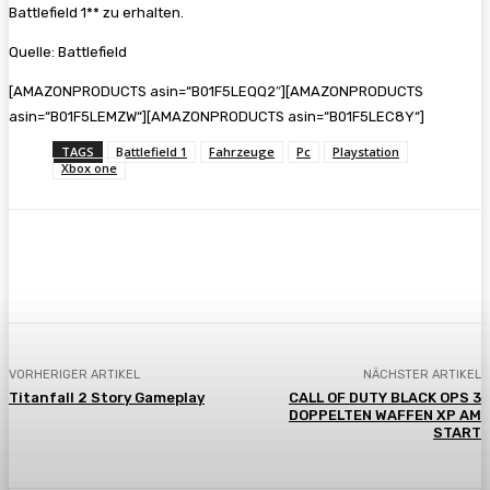
Battlefield 1** zu erhalten.
Quelle: Battlefield
[AMAZONPRODUCTS asin=“B01F5LEQQ2″][AMAZONPRODUCTS
asin=“B01F5LEMZW“][AMAZONPRODUCTS asin=“B01F5LEC8Y“]
TAGS
Battlefield 1
Fahrzeuge
Pc
Playstation
Xbox one
Facebook
X
Pinterest
WhatsApp
VORHERIGER ARTIKEL
NÄCHSTER ARTIKEL
Titanfall 2 Story Gameplay
CALL OF DUTY BLACK OPS 3
DOPPELTEN WAFFEN XP AM
START