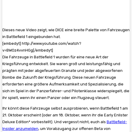
Dieses neue Video zeigt, wie DICE eine breite Palette von Fahrzeugen
in Battlefield 1 eingebunden hat.
[embedyt] http://www.youtube.com/watch?
v=BWOz4vvnHGg[/embedyt]
Die Fahrzeuge in Battlefield 1 wurden für eine neue Art der
Kriegsführung entwickelt. Sie waren groß und leistungsfähig und
prägten mit jeder abgefeuerten Granate und jeder abgeworfenen
Bombe die Zukunft der Kriegsführung. Diese neuen Fahrzeuge
erforderten eine größere Aufmerksamkeit und Spezialisierung, die
sich im Spiel in der Panzerfahrer- und Pilotenklasse widerspiegelt, die
ihr spielt, wenn ihr einen Panzer oder ein Flugzeug steuert.
Ihr könnt diese Fahrzeuge selbst ausprobieren, wenn Battlefield 1 am
21. Oktober erscheint (oder am 18. Oktober, wenn ihr die Early Enlister
Deluxe Edition* vorbestellt). Und vergesst nicht, euch als
Battlefield-
Insider anzumelden
, um Vorabzugang zur offenen Beta von