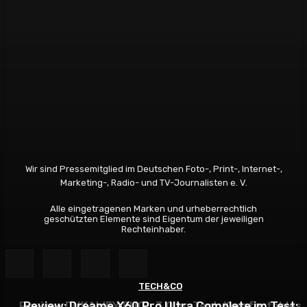
Wir sind Pressemitglied im Deutschen Foto-, Print-, Internet-,
Marketing-, Radio- und TV-Journalisten e. V.
Alle eingetragenen Marken und urheberrechtlich
geschützten Elemente sind Eigentum der jeweiligen
Rechteinhaber.
TECH&CO
TECH&CO
Review: DUKAWEY FUGL 3.0 im Test: Komfortables
Review: Dreame X60 Pro Ultra Complete im Test: