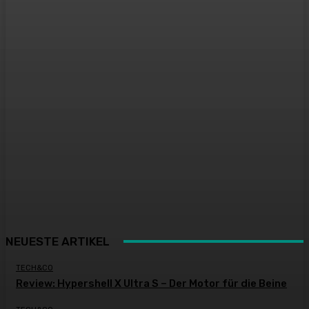
NEUESTE ARTIKEL
TECH&CO
Review: Hypershell X Ultra S – Der Motor für die Beine