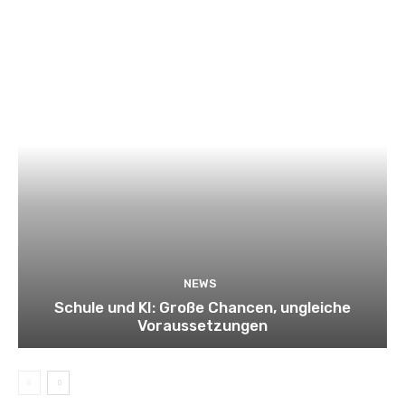
NEWS
Schule und KI: Große Chancen, ungleiche
Voraussetzungen