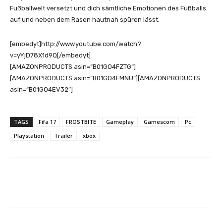
Fußballwelt versetzt und dich sämtliche Emotionen des Fußballs
auf und neben dem Rasen hautnah spüren lässt.
[embedyt]http://www.youtube.com/watch?
v=yYjD78X1d9Q[/embedyt]
[AMAZONPRODUCTS asin=“B01GO4FZTG“]
[AMAZONPRODUCTS asin=“B01GO4FMNU“][AMAZONPRODUCTS
asin=“B01GO4EV32″]
TAGS
Fifa 17
FROSTBITE
Gameplay
Gamescom
Pc
Playstation
Trailer
xbox
Facebook
X
Pinterest
Whats