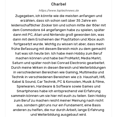
Charbel
https://www.toptechnews.de
Zugegeben, ich könnte wie die meisten anfangen und
erzählen, dass ich schon seit über 35 Jahre ein
leidenschaftlicher Zocker bin und schon mitte der 80er mit
dem Commodore 64 angefangen habe zu spielen, später
dann mit PC, Atari und Nintendo groß geworden bin, was
dann mit dem Erscheinen der PlayStation und Xbox auch
fortgesetzt wurde. Wichtig zu wissen ist aber, dass mein
frühe Befassung mit diesem Bereich mich zu dem gemacht
hat was ich heute bin. Ich habe mein Hobby zum Beruf
machen können und habe bei ProMarkt, Media Markt,
Saturn und später noch bei Conrad Electronic gearbeitet.
Durch meine Wirken in diesen Bereich und Weiterbildungen
in verschiedenen Bereichen wie Gaming, Multimedia und
Technik in verschiedenen Bereichen wie z.b. Haushalt, Hifi,
Kabel & Sound, Car Technik, PC & Konsolen, Musik & Filme,
Spielwaren, Hardware & Software sowie Games und
Smartphones habe ich entsprechend viel Erfahrung
sammeln können um sie hier mit euch zu teilen. Sein Hobby
zum Beruf zu machen reicht meiner Meinung nach nicht
aus, sondern gibt uns nur ein Fundament, eine Basis
anderen zu helfen, die nur durch Arbeit, lange Erfahrung
und Weiterbildung ausgebaut wird.