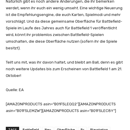
Natürlich gibt es noch andere Änderungen, die ihr bemerken
werdet, wenn ihr euch ein wenig umseht. Eine wichtige Neuerung
ist die Empfehlungsengine, die euch Karten, Spielmodi und mehr
vorschlägt. Und da diese gemeinsame Oberfläche für Battlefield-
Spiele im Laufe des Jahres auch für Battlefield 1 veröffentlicht
wird, könnt ihr problemlos zwischen Battlefield-Spielen
umschalten, die diese Oberfläche nutzen (sofern ihr die Spiele
besitzt).
Teilt uns mit, was ihr davon haltet, und bleibt am Ball, denn es gibt
noch weitere Updates bis zum Erscheinen von Battlefield 1 am 21.
Oktober!
Quelle: EA
[AMAZONPRODUCTS asin=“B01F5LEQQ2″][AMAZONPRODUCTS
asin=“B01F5LEMZW“][AMAZONPRODUCTS asin=“B01F5LEC8Y“]
TAGS
Battlefield
Neu
Oberfläche
Pc
Playstation