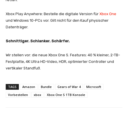
Xbox Play Anywhere: Bestelle die digitale Version für
Xbox One
und Windows 10-PCs vor. Gilt nicht für den Kauf physischer
Datenträger.
Schnittiger. Schlanker. Schärfer.
Wir stellen vor: die neue Xbox One S. Features: 40 % kleiner, 2-TB-
Festplatte, 4K Ultra HD-Video, HDR, optimierter Controller und
vertikaler Standfuß.
TAGS
Amazon
Bundle
Gears of War 4
Microsoft
Vorbestellen
xbox
Xbox One S 1TB Konsole
Facebook
X
Pinterest
Whats