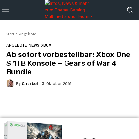
Start
Angebote
ANGEBOTE
NEWS
XBOX
Ab sofort vorbestellbar: Xbox One
S 1TB Konsole – Gears of War 4
Bundle
By
Charbel
3. Oktober 2016
Facebook
X
Pinterest
Whats