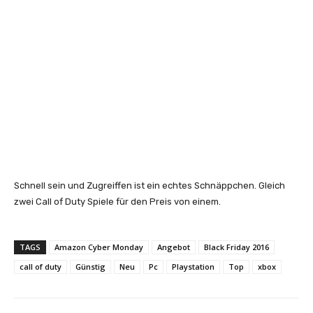
Schnell sein und Zugreiffen ist ein echtes Schnäppchen. Gleich
zwei Call of Duty Spiele für den Preis von einem.
TAGS
Amazon Cyber Monday
Angebot
Black Friday 2016
call of duty
Günstig
Neu
Pc
Playstation
Top
xbox