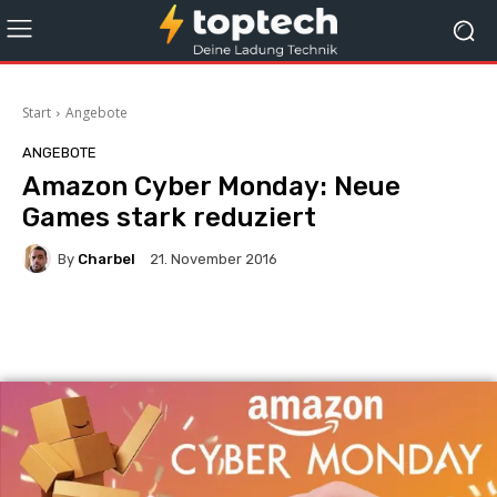
Start
Angebote
ANGEBOTE
Amazon Cyber Monday: Neue
Games stark reduziert
By
Charbel
21. November 2016
Facebook
X
Pinterest
Wha