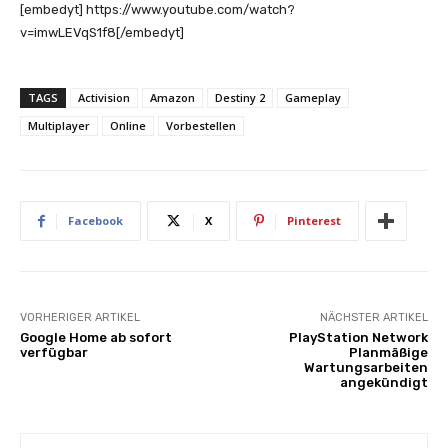
[embedyt] https://www.youtube.com/watch?
v=imwLEVqS1f8[/embedyt]
TAGS
Activision
Amazon
Destiny 2
Gameplay
Multiplayer
Online
Vorbestellen
Facebook
X
Pinterest
VORHERIGER ARTIKEL
NÄCHSTER ARTIKEL
Google Home ab sofort
PlayStation Network
verfügbar
Planmäßige
Wartungsarbeiten
angekündigt