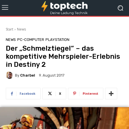
Start
News
NEWS
PC-COMPUTER
PLAYSTATION
Der „Schmelztiegel“ – das
kompetitive Mehrspieler-Erlebnis
in Destiny 2
By
Charbel
9. August 2017
Facebook
X
Pinterest