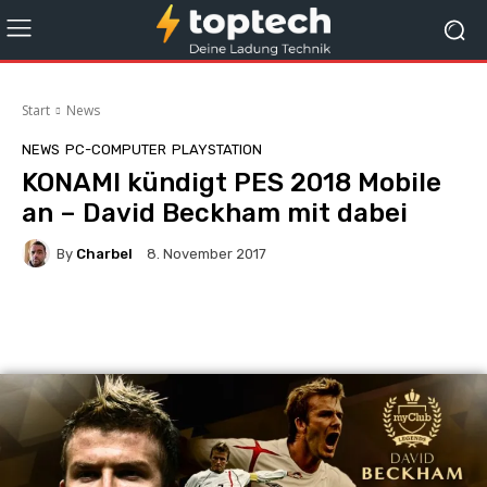
Start
News
NEWS
PC-COMPUTER
PLAYSTATION
KONAMI kündigt PES 2018 Mobile
an – David Beckham mit dabei
By
Charbel
8. November 2017
Facebook
X
Pinterest
Whats