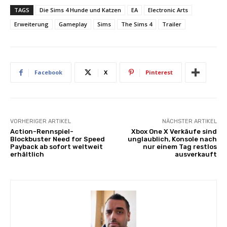
TAGS
Die Sims 4 Hunde und Katzen
EA
Electronic Arts
Erweiterung
Gameplay
Sims
The Sims 4
Trailer
Facebook
X
Pinterest
VORHERIGER ARTIKEL
NÄCHSTER ARTIKEL
Action-Rennspiel-
Xbox One X Verkäufe sind
Blockbuster Need for Speed
unglaublich, Konsole nach
Payback ab sofort weltweit
nur einem Tag restlos
erhältlich
ausverkauft