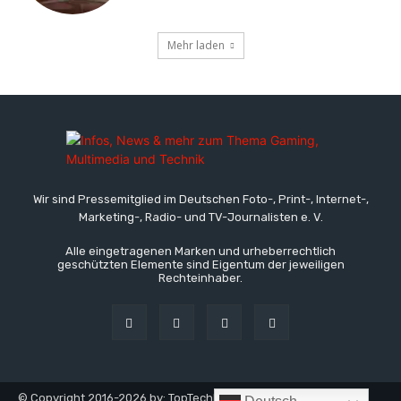
Mehr laden
Wir sind Pressemitglied im Deutschen Foto-, Print-, Internet-,
Marketing-, Radio- und TV-Journalisten e. V.
Alle eingetragenen Marken und urheberrechtlich
geschützten Elemente sind Eigentum der jeweiligen
Rechteinhaber.
© Copyright 2016-2026 by: TopTechNews.de - TopTech