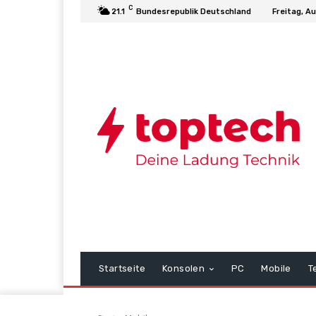
C
21.1
Bundesrepublik Deutschland
Freitag, A
Startseite
Konsolen
PC
Mobile
T