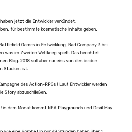
 haben jetzt die Entwickler verkündet.
eben, für bestimmte kosmetische Inhalte geben.
 Battlefield Games in Entwicklung, Bad Company 3 bei
 was im Zweiten Weltkrieg spielt. Das berichtet
en Blog. 2018 soll aber nur eins von den beiden
n Stadium ist.
 Kampagne des Action-RPGs ! Laut Entwickler werden
ie Story abzuschließen.
 ! in dem Monat kommt NBA Playgrounds und Devil May
in wie eine Bombe ! In nur 48 Stunden haben über 1