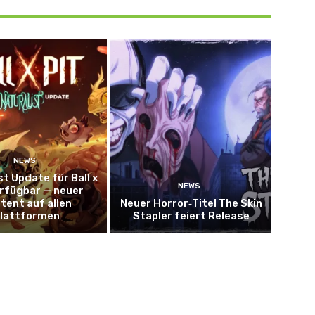
NEWS
st Update für Ball x
NEWS
erfügbar — neuer
tent auf allen
Neuer Horror‑Titel The Skin
lattformen
Stapler feiert Release