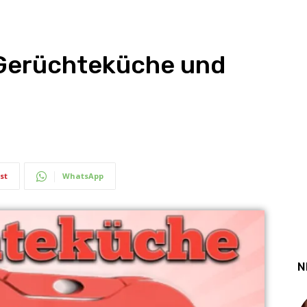
erüchteküche und
st
WhatsApp
N