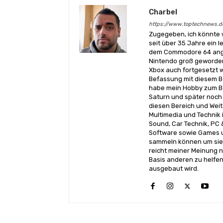
Charbel
https://www.toptechnews.d
Zugegeben, ich könnte 
seit über 35 Jahre ein l
dem Commodore 64 angef
Nintendo groß geworden
Xbox auch fortgesetzt w
Befassung mit diesem Be
habe mein Hobby zum Be
Saturn und später noch 
diesen Bereich und Wei
Multimedia und Technik i
Sound, Car Technik, PC 
Software sowie Games u
sammeln können um sie 
reicht meiner Meinung n
Basis anderen zu helfen
ausgebaut wird.