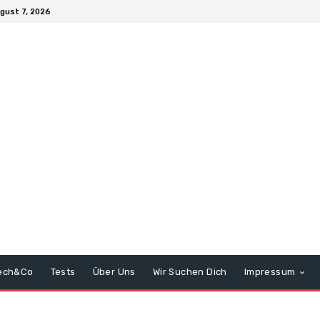
ugust 7, 2026
ech&Co
Tests
Über Uns
Wir Suchen Dich
Impressum