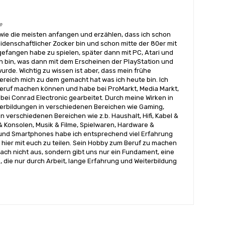
e
wie die meisten anfangen und erzählen, dass ich schon
eidenschaftlicher Zocker bin und schon mitte der 80er mit
angen habe zu spielen, später dann mit PC, Atari und
 bin, was dann mit dem Erscheinen der PlayStation und
urde. Wichtig zu wissen ist aber, dass mein frühe
reich mich zu dem gemacht hat was ich heute bin. Ich
ruf machen können und habe bei ProMarkt, Media Markt,
bei Conrad Electronic gearbeitet. Durch meine Wirken in
terbildungen in verschiedenen Bereichen wie Gaming,
n verschiedenen Bereichen wie z.b. Haushalt, Hifi, Kabel &
& Konsolen, Musik & Filme, Spielwaren, Hardware &
nd Smartphones habe ich entsprechend viel Erfahrung
hier mit euch zu teilen. Sein Hobby zum Beruf zu machen
ach nicht aus, sondern gibt uns nur ein Fundament, eine
, die nur durch Arbeit, lange Erfahrung und Weiterbildung