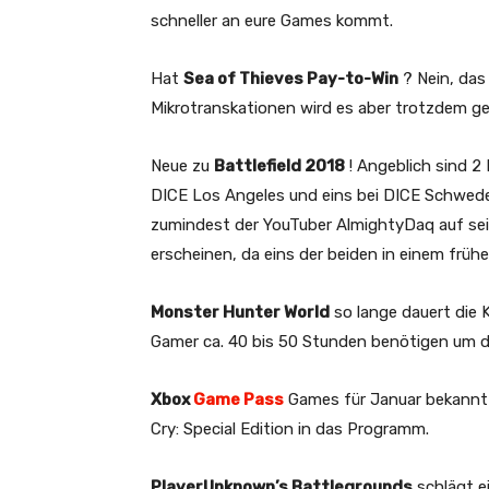
schneller an eure Games kommt.
Hat
Sea of Thieves Pay-to-Win
? Nein, das
Mikrotranskationen wird es aber trotzdem g
Neue zu
Battlefield 2018
! Angeblich sind 2
DICE Los Angeles und eins bei DICE Schweden
zumindest der YouTuber AlmightyDaq auf sein
erscheinen, da eins der beiden in einem frühe
Monster Hunter World
so lange dauert die
Gamer ca. 40 bis 50 Stunden benötigen um d
Xbox
Game Pass
Games für Januar bekannt
Cry: Special Edition in das Programm.
PlayerUnknown’s Battlegrounds
schlägt e