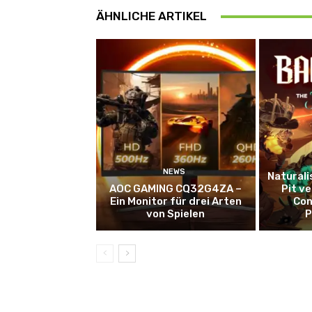
ÄHNLICHE ARTIKEL
NEWS
Naturali
AOC GAMING CQ32G4ZA –
Pit v
Ein Monitor für drei Arten
Con
von Spielen
P