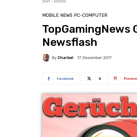
Start
Mobile
MOBILE
NEWS
PC-COMPUTER
TopGamingNews G
Newsflash
By
Charbel
17. Dezember 2017
Facebook
X
Pintere