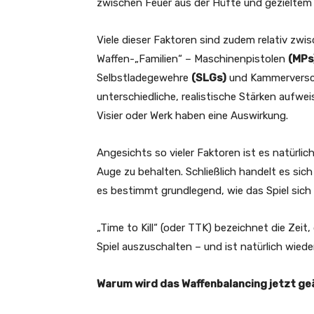
zwischen Feuer aus der Hüfte und gezieltem 
Viele dieser Faktoren sind zudem relativ zwi
Waffen-„Familien“ – Maschinenpistolen
(MPs
Selbstladegewehre
(SLGs)
und Kammerverschl
unterschiedliche, realistische Stärken aufwe
Visier oder Werk haben eine Auswirkung.
Angesichts so vieler Faktoren ist es natürli
Auge zu behalten. Schließlich handelt es sic
es bestimmt grundlegend, wie das Spiel sich 
„Time to Kill“ (oder TTK) bezeichnet die Zeit,
Spiel auszuschalten – und ist natürlich wied
Warum wird das Waffenbalancing jetzt g