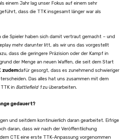
ls einem Jahr lag unser Fokus auf einem sehr
 geführt, dass die TTK insgesamt länger war als
h die Spieler haben sich damit vertraut gemacht – und
lay mehr darunter litt, als wir uns das vorgestellt
azu, dass die geringere Präzision oder der Kampf in
fgrund der Menge an neuen Waffen, die seit dem Start
K
zudem
dafür gesorgt, dass es zunehmend schwieriger
unterscheiden. Das alles hat uns zusammen mit dem
 TTK in
Battlefield 1
zu überarbeiten.
lange gedauert?
n und seitdem kontinuierlich daran gearbeitet. Eifrige
och daran, dass wir nach der Veröffentlichung
 dem CTE eine erste TTK-Anpassung vorgenommen