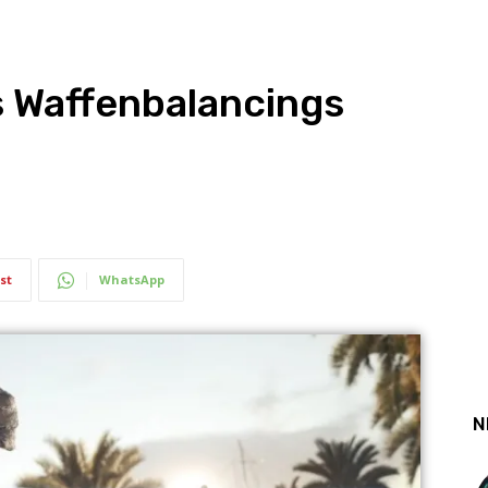
 Waffenbalancings
st
WhatsApp
N