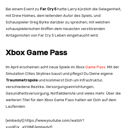
Bei einem Event zu
Far Cry 5
hatte Larry kürzlich die Gelegenheit,
mit Drew Holmes, dem leitenden Autor des Spiels, und
Schauspieler Greg Byrke darüber zu sprechen, mit welchen
schauspielerischen Kniffen dem neuesten verstörenden
Antagonisten von Far Cry 5 Leben eingehaucht wird.
Xbox Game Pass
Im April erscheinen acht neue Spiele im Xbox
Game Pass
. Mit der
Simulation Cities Skylines baust und pflegst Du Deine eigene
Traummetropole
und kümmerst Dich um Infrastruktur,
verschiedene Bezirke, Versorgungseinrichtungen,
Gesundheitsversorgung, Notfalldienste und vieles mehr. Über die
weiteren Titel für den Xbox Game Pass halten wir Dich auf dem
Laufenden.
[embedyt] https://www.youtube.com/watch?
v=pXEjx_eY0IM[/embedyt]