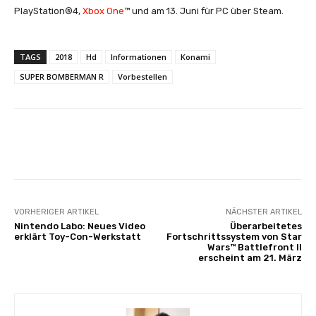
PlayStation®4,
Xbox One
™ und am 13. Juni für PC über Steam.
TAGS
2018
Hd
Informationen
Konami
SUPER BOMBERMAN R
Vorbestellen
Facebook
X
Pinterest
Whats
VORHERIGER ARTIKEL
NÄCHSTER ARTIKEL
Nintendo Labo: Neues Video
Überarbeitetes
erklärt Toy-Con-Werkstatt
Fortschrittssystem von Star
Wars™ Battlefront II
erscheint am 21. März