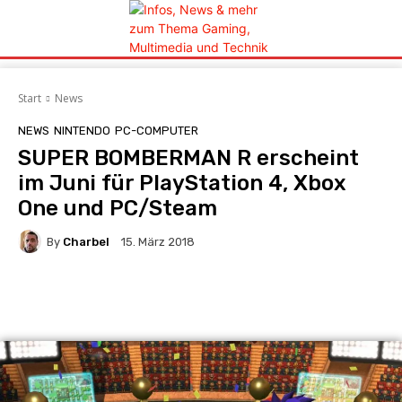
Start
News
NEWS
NINTENDO
PC-COMPUTER
SUPER BOMBERMAN R erscheint
im Juni für PlayStation 4, Xbox
One und PC/Steam
By
Charbel
15. März 2018
Facebook
X
Pinterest
Whats