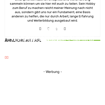
sammeln können um sie hier mit euch zu teilen. Sein Hobby
zum Beruf zu machen reicht meiner Meinung nach nicht
aus, sondern gibt uns nur ein Fundament, eine Basis
anderen zu helfen, die nur durch Arbeit, lange Erfahrung
und Weiterbildung ausgebaut wird.
TECH&CO
TECH&CO
TECH&CO
Review: DUKAWEY FUGL 3.0 im Test:
Review: Hypershell X Ultra S – Der Motor für
Review: Dreame X60 Pro Ultra Complete im
Komfortables Tiefeinsteiger-E-Bike mit 65
ÄHNLICHE ARTIKEL
die Beine
Test: 42.000 Pa, 100 °C Moppwäsche &
Nm, 672-Wh-Akku & cleverem Dual-Sensor
erstaunlich viel Technik in nur 8,9 cm Höhe
- Werbung -