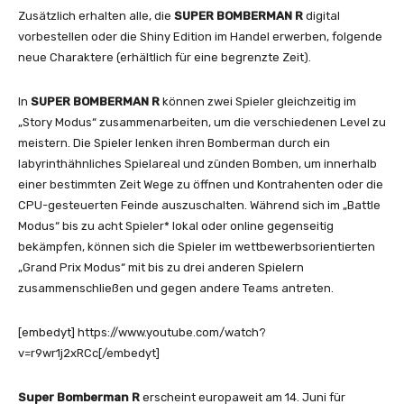
Zusätzlich erhalten alle, die
SUPER BOMBERMAN R
digital
vorbestellen oder die Shiny Edition im Handel erwerben, folgende
neue Charaktere (erhältlich für eine begrenzte Zeit).
In
SUPER BOMBERMAN R
können zwei Spieler gleichzeitig im
„Story Modus“ zusammenarbeiten, um die verschiedenen Level zu
meistern. Die Spieler lenken ihren Bomberman durch ein
labyrinthähnliches Spielareal und zünden Bomben, um innerhalb
einer bestimmten Zeit Wege zu öffnen und Kontrahenten oder die
CPU-gesteuerten Feinde auszuschalten. Während sich im „Battle
Modus“ bis zu acht Spieler* lokal oder online gegenseitig
bekämpfen, können sich die Spieler im wettbewerbsorientierten
„Grand Prix Modus“ mit bis zu drei anderen Spielern
zusammenschließen und gegen andere Teams antreten.
[embedyt] https://www.youtube.com/watch?
v=r9wr1j2xRCc[/embedyt]
Super Bomberman R
erscheint europaweit am 14. Juni für