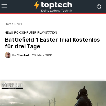
Start
News
NEWS
PC-COMPUTER
PLAYSTATION
Battlefield 1 Easter Trial Kostenlos
für drei Tage
By
Charbel
28. März 2018
Facebook
X
Pinterest
Whats