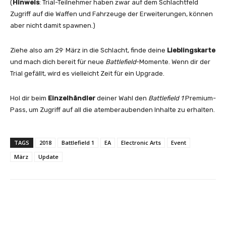
(
Hinweis
: Trial-Teilnehmer haben zwar auf dem Schlachtfeld
Zugriff auf die Waffen und Fahrzeuge der Erweiterungen, können
aber nicht damit spawnen.)
.
Ziehe also am 29
März in die Schlacht, finde deine
Lieblingskarte
und mach dich bereit für neue
Battlefield
-Momente. Wenn dir der
Trial gefällt, wird es vielleicht Zeit für ein Upgrade.
Hol dir beim
Einzelhändler
deiner Wahl den
Battlefield 1
Premium-
Pass, um Zugriff auf all die atemberaubenden Inhalte zu erhalten.
TAGS
2018
Battlefield 1
EA
Electronic Arts
Event
März
Update
Facebook
X
Pinterest
Whats