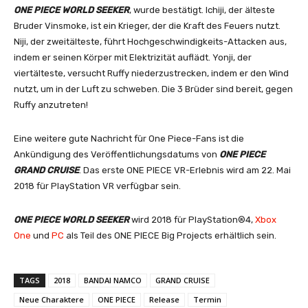
ONE PIECE WORLD SEEKER
, wurde bestätigt. Ichiji, der älteste
Bruder Vinsmoke, ist ein Krieger, der die Kraft des Feuers nutzt.
Niji, der zweitälteste, führt Hochgeschwindigkeits-Attacken aus,
indem er seinen Körper mit Elektrizität auflädt. Yonji, der
viertälteste, versucht Ruffy niederzustrecken, indem er den Wind
nutzt, um in der Luft zu schweben. Die 3 Brüder sind bereit, gegen
Ruffy anzutreten!
Eine weitere gute Nachricht für One Piece-Fans ist die
Ankündigung des Veröffentlichungsdatums von
ONE PIECE
GRAND CRUISE
. Das erste ONE PIECE VR-Erlebnis wird am 22. Mai
2018 für PlayStation VR verfügbar sein.
ONE PIECE WORLD SEEKER
wird 2018 für PlayStation®4,
Xbox
One
und
PC
als Teil des ONE PIECE Big Projects erhältlich sein.
TAGS
2018
BANDAI NAMCO
GRAND CRUISE
Neue Charaktere
ONE PIECE
Release
Termin