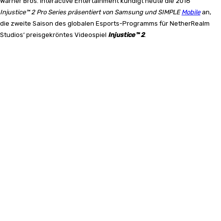
Warner Bros. Interactive Entertainment kündigt heute die 2018
Injustice™ 2 Pro Series präsentiert von Samsung und SIMPLE
Mobile
an,
die zweite Saison des globalen Esports-Programms für NetherRealm
Studios‘ preisgekröntes Videospiel
Injustice™ 2
.