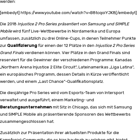
werden:
[embedyt] https://www.youtube.com/watch?v=B8tcqoiYJK8[/embedyt]
Die 2018
Injustice 2 Pro Series präsentiert von Samsung und SIMPLE
Mobile
wird fünf Live-Wettbewerbe in Nordamerika und Europa
umfassen, zusätzlich zu drei Online-Cups, in denen Teilnehmer Punkte
zur
Qualifizierung
für einen der 12 Plätze in den
Injustice 2 Pro Series
Grand Finals
verdienen können. Vier Plätze in den Grand Finals sind
reserviert für die Gewinner der verschiedenen Programme: Kanadas
„Northern Arena Injustice 2 Elite Circuit“, Lateinamerikas „Liga Latina“,
ein europäisches Programm, dessen Details in Kürze veröffentlicht
werden, und einem „Last Chance“-Qualifikationsplatz.
Die diesjährige Pro Series wird vom Esports-Team von Intersport
verwaltet und ausgeführt, einem Marketing- und
Beratungsunternehmen
mit Sitz in Chicago, das sich mit Samsung
und SIMPLE Mobile als präsentierende Sponsoren des Wettbewerbs
zusammengeschlossen hat.
Zusätzlich zur Präsentation ihrer aktuellsten Produkte für die
Kampfspiel-Community, die es hier hautnah zu erleben gibt, bietet