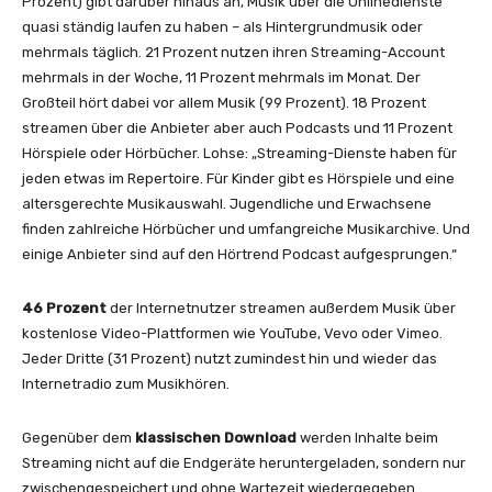
Prozent) gibt darüber hinaus an, Musik über die Onlinedienste
quasi ständig laufen zu haben – als Hintergrundmusik oder
mehrmals täglich. 21 Prozent nutzen ihren Streaming-Account
mehrmals in der Woche, 11 Prozent mehrmals im Monat. Der
Großteil hört dabei vor allem Musik (99 Prozent). 18 Prozent
streamen über die Anbieter aber auch Podcasts und 11 Prozent
Hörspiele oder Hörbücher. Lohse: „Streaming-Dienste haben für
jeden etwas im Repertoire. Für Kinder gibt es Hörspiele und eine
altersgerechte Musikauswahl. Jugendliche und Erwachsene
finden zahlreiche Hörbücher und umfangreiche Musikarchive. Und
einige Anbieter sind auf den Hörtrend Podcast aufgesprungen.“
46 Prozent
der Internetnutzer streamen außerdem Musik über
kostenlose Video-Plattformen wie YouTube, Vevo oder Vimeo.
Jeder Dritte (31 Prozent) nutzt zumindest hin und wieder das
Internetradio zum Musikhören.
Gegenüber dem
klassischen Download
werden Inhalte beim
Streaming nicht auf die Endgeräte heruntergeladen, sondern nur
zwischengespeichert und ohne Wartezeit wiedergegeben.