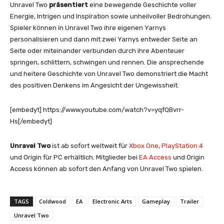
Unravel Two
präsentiert
eine bewegende Geschichte voller
Energie, Intrigen und Inspiration sowie unheilvoller Bedrohungen.
Spieler können in Unravel Two ihre eigenen Yarnys
personalisieren und dann mit zwei Yarnys entweder Seite an
Seite oder miteinander verbunden durch ihre Abenteuer
springen, schlittern, schwingen und rennen. Die ansprechende
und heitere Geschichte von Unravel Two demonstriert die Macht
des positiven Denkens im Angesicht der Ungewissheit.
[embedyt] https://www.youtube.com/watch?v=yqfQBvrr-
Hs[/embedyt]
Unravel Two
ist ab sofort weltweit für
Xbox One
,
PlayStation 4
und Origin für PC erhältlich. Mitglieder bei
EA Access
und Origin
Access können ab sofort den Anfang von Unravel Two spielen.
TAGS
Coldwood
EA
Electronic Arts
Gameplay
Trailer
Unravel Two