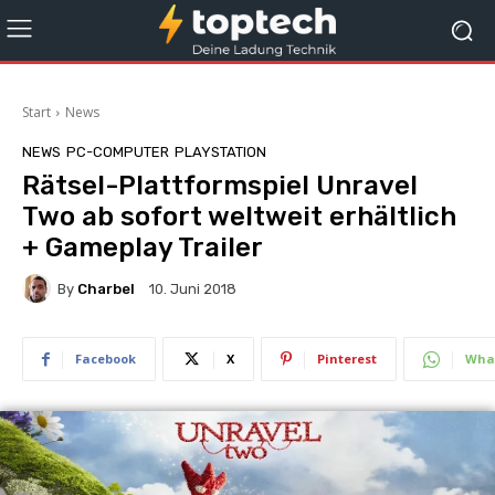
Start
News
NEWS
PC-COMPUTER
PLAYSTATION
Rätsel-Plattformspiel Unravel
Two ab sofort weltweit erhältlich
+ Gameplay Trailer
By
Charbel
10. Juni 2018
Facebook
X
Pinterest
Wha