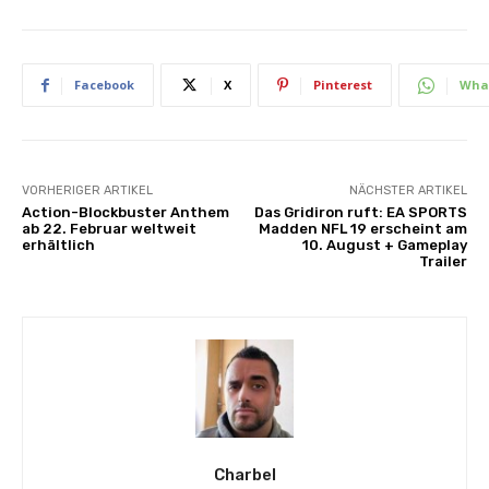
Facebook
X
Pinterest
Wha
VORHERIGER ARTIKEL
NÄCHSTER ARTIKEL
Action-Blockbuster Anthem
Das Gridiron ruft: EA SPORTS
ab 22. Februar weltweit
Madden NFL 19 erscheint am
erhältlich
10. August + Gameplay
Trailer
Charbel