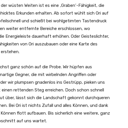
der wüsten Weiten ist es eine ‚Graben‘-Fähigkeit, die
icktes Erkunden erhalten. Ab sofort wühlt sich Ori auf
feilschnell und schießt bei wohlgetimten Tastendruck
den weiter entfernte Bereiche erschlossen, wo
ie Energieleiste dauerhaft erhöhen. Oder Geisteslichter,
ähigkeiten von Ori auszubauen oder eine Karte des
 erstehen.
ächst ganz schön auf die Probe. Wir hüpfen aus
artige Gegner, die mit wirbelnden Angriffen oder
Oder wir plumpsen gnadenlos ins Gestrüpp, pieken uns
t einen rettenden Steg erreichen. Doch schon schnell
t über, lässt sich die Landschaft gekonnt durchqueren
en. Bei Ori ist nichts Zufall und alles Können, und dank
Können flott aufbauen. Bis sicherlich eine weitere, ganz
schnitt auf uns wartet.