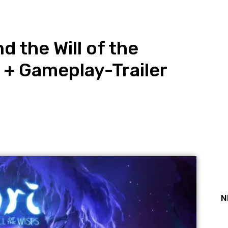
d the Will of the
 + Gameplay-Trailer
st
WhatsApp
N