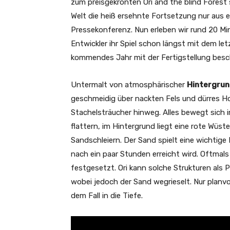
zum preisgekrönten Ori and the blind Forest s
Welt die heiß ersehnte Fortsetzung nur aus e
Pressekonferenz. Nun erleben wir rund 20 Minu
Entwickler ihr Spiel schon längst mit dem let
kommendes Jahr mit der Fertigstellung besc
Untermalt von atmosphärischer
Hintergru
geschmeidig über nackten Fels und dürres Ho
Stachelsträucher hinweg. Alles bewegt sich
flattern, im Hintergrund liegt eine rote Wüs
Sandschleiern. Der Sand spielt eine wichtige 
nach ein paar Stunden erreicht wird. Oftmals
festgesetzt. Ori kann solche Strukturen als
wobei jedoch der Sand wegrieselt. Nur planv
dem Fall in die Tiefe.