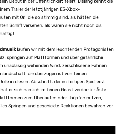
ein Debüt in der Öffentlichkeit feiert. Bislang kennt die
inem Trailer der letztjährigen E3-Xbox-
ten mit Ori, die so stimmig sind, als hätten die
zten Schliff versehen, als wären sie nicht noch bis
häftigt.
ndmusik
laufen wir mit dem leuchtenden Protagonisten
lz, springen auf Plattformen und über gefährliche
 im unablässig wehenden Wind, zerschlissene Fahnen
tenlandschaft, die überzogen ist von feinen
Rolle in diesem Abschnitt, der im fertigen Spiel erst
 hat er sich nämlich im feinen Geäst verdorrter Äste
 Plattformen zum Überlaufen oder -hüpfen nutzen,
olles Springen und geschickte Reaktionen bewahren vor