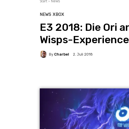
Start
News
NEWS
XBOX
E3 2018: Die Ori an
Wisps-Experience
By
Charbel
2. Juli 2018
Facebook
X
Pintere