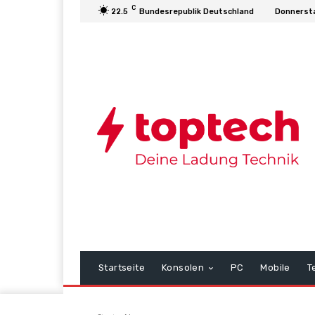
C
22.5
Bundesrepublik Deutschland
Donnersta
Startseite
Konsolen
PC
Mobile
T