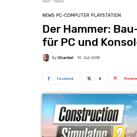
Start
News
NEWS
PC-COMPUTER
PLAYSTATION
Der Hammer: Bau-
für PC und Konsol
By
Charbel
10. Juli 2018
Facebook
X
Pintere