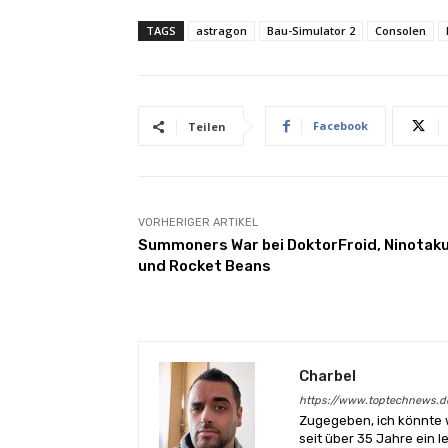
TAGS
astragon
Bau-Simulator 2
Consolen
Facebook
Teilen
VORHERIGER ARTIKEL
Summoners War bei DoktorFroid, Ninotak
und Rocket Beans
Charbel
https://www.toptechnews.d
Zugegeben, ich könnte 
seit über 35 Jahre ein l