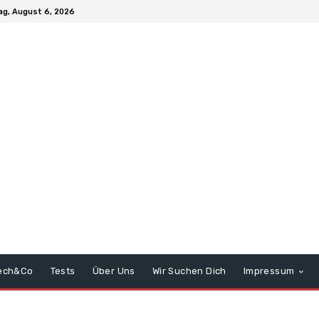
g, August 6, 2026
ech&Co
Tests
Über Uns
Wir Suchen Dich
Impressum