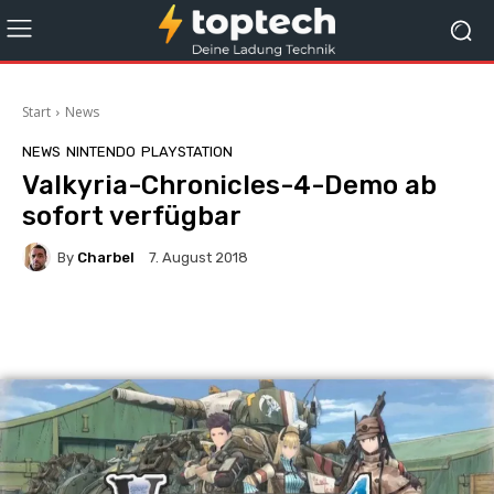
Start
News
NEWS
NINTENDO
PLAYSTATION
Valkyria-Chronicles-4-Demo ab
sofort verfügbar
By
Charbel
7. August 2018
Facebook
X
Pinterest
Wha