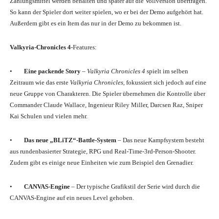
Zahlungsmittel werden behalten und später auf die Vollversion übertragen.
So kann der Spieler dort weiter spielen, wo er bei der Demo aufgehört hat.
Außerdem gibt es ein Item das nur in der Demo zu bekommen ist.
Valkyria-Chronicles 4
-Features:
•
Eine packende Story
–
Valkyria Chronicles 4
spielt im selben
Zeitraum wie das erste
Valkyria Chronicles
, fokussiert sich jedoch auf eine
neue Gruppe von Charakteren. Die Spieler übernehmen die Kontrolle über
Commander Claude Wallace, Ingenieur Riley Miller, Darcsen Raz, Sniper
Kai Schulen und vielen mehr.
•
Das neue „BLiTZ“-Battle-System
– Das neue Kampfsystem besteht
aus rundenbasierter Strategie, RPG und Real-Time-3rd-Person-Shooter.
Zudem gibt es einige neue Einheiten wie zum Beispiel den Grenadier.
•
CANVAS-Engine
– Der typische Grafikstil der Serie wird durch die
CANVAS-Engine auf ein neues Level gehoben.