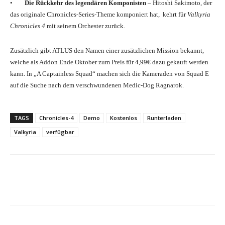
•
Die Rückkehr des legendären Komponisten
– Hitoshi Sakimoto, der
das originale Chronicles-Series-Theme komponiert hat, kehrt für
Valkyria
Chronicles 4
mit seinem Orchester zurück.
Zusätzlich gibt ATLUS den Namen einer zusätzlichen Mission bekannt,
welche als Addon Ende Oktober zum Preis für 4,99€ dazu gekauft werden
kann. In „A Captainless Squad“ machen sich die Kameraden von Squad E
auf die Suche nach dem verschwundenen Medic-Dog Ragnarok.
TAGS
Chronicles-4
Demo
Kostenlos
Runterladen
Valkyria
verfügbar
Facebook
X
Pinterest
Wha