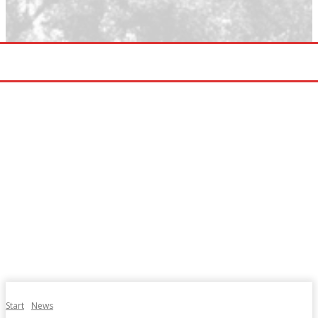
Start
News