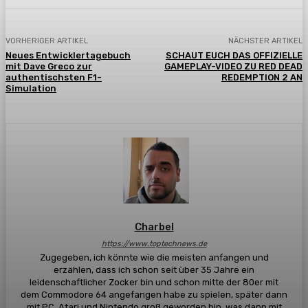
VORHERIGER ARTIKEL
NÄCHSTER ARTIKEL
Neues Entwicklertagebuch
SCHAUT EUCH DAS OFFIZIELLE
mit Dave Greco zur
GAMEPLAY-VIDEO ZU RED DEAD
authentischsten F1-
REDEMPTION 2 AN
Simulation
Charbel
https://www.toptechnews.de
Zugegeben, ich könnte wie die meisten anfangen und
erzählen, dass ich schon seit über 35 Jahre ein
leidenschaftlicher Zocker bin und schon mitte der 80er mit
dem Commodore 64 angefangen habe zu spielen, später dann
mit PC, Atari und Nintendo groß geworden bin, was dann mit