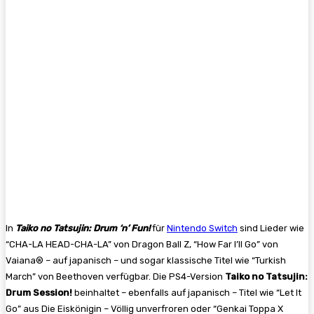
In
Taiko no Tatsujin: Drum ‘n’ Fun!
für
Nintendo Switch
sind Lieder wie
“CHA-LA HEAD-CHA-LA” von Dragon Ball Z, “How Far I’ll Go” von
Vaiana® – auf japanisch – und sogar klassische Titel wie “Turkish
March” von Beethoven verfügbar. Die PS4-Version
Taiko no Tatsujin:
Drum Session!
beinhaltet – ebenfalls auf japanisch – Titel wie “Let It
Go” aus Die Eiskönigin – Völlig unverfroren oder “Genkai Toppa X