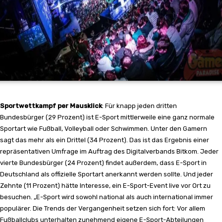
Sportwettkampf per Mausklick
: Für knapp jeden dritten
Bundesbürger (29 Prozent) ist E-Sport mittlerweile eine ganz normale
Sportart wie Fußball, Volleyball oder Schwimmen. Unter den Gamern
sagt das mehr als ein Drittel (34 Prozent). Das ist das Ergebnis einer
repräsentativen Umfrage im Auftrag des Digitalverbands Bitkom. Jeder
vierte Bundesbürger (24 Prozent) findet außerdem, dass E-Sport in
Deutschland als offizielle Sportart anerkannt werden sollte. Und jeder
Zehnte (11 Prozent) hätte Interesse, ein E-Sport-Event live vor Ort zu
besuchen. „E-Sport wird sowohl national als auch international immer
populärer. Die Trends der Vergangenheit setzen sich fort: Vor allem
Fußballclubs unterhalten zunehmend eigene E-Sport-Abteilungen