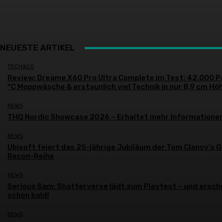
NEUESTE ARTIKEL
TECH&CO
Review: Dreame X60 Pro Ultra Complete im Test: 42.000 P
°C Moppwäsche & erstaunlich viel Technik in nur 8,9 cm Hö
NEWS
THQ Nordic Showcase 2026 – Erhaltet mehr Informatione
NEWS
Ubisoft feiert das 25-jährige Jubiläum der Tom Clancy’s 
Recon-Reihe
NEWS
Serious Sam: Shatterverse lädt zum Playtest – und ersch
schon bald!
NEWS