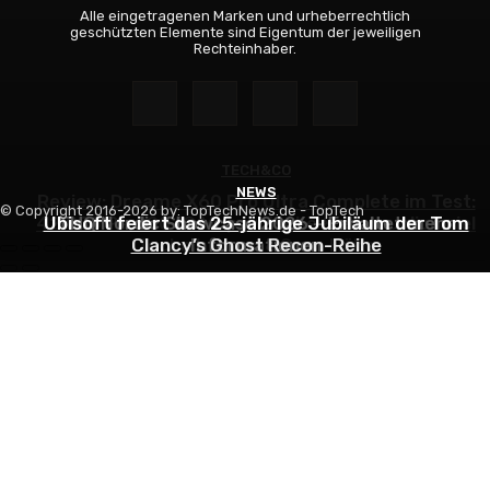
Alle eingetragenen Marken und urheberrechtlich
geschützten Elemente sind Eigentum der jeweiligen
Rechteinhaber.
TECH&CO
NEWS
NEWS
Review: Dreame X60 Pro Ultra Complete im Test:
© Copyright 2016-2026 by: TopTechNews.de - TopTech
42.000 Pa, 100 °C Moppwäsche & erstaunlich viel
Ubisoft feiert das 25-jährige Jubiläum der Tom
THQ Nordic Showcase 2026 – Erhaltet mehr
Clancy’s Ghost Recon-Reihe
Technik in nur 8,9 cm Höhe
Informationen