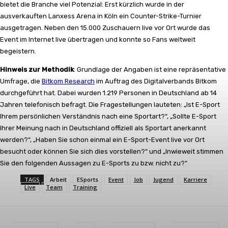
bietet die Branche viel Potenzial: Erst kürzlich wurde in der
ausverkauften Lanxess Arena in Köln ein Counter-Strike-Turnier
ausgetragen. Neben den 15.000 Zuschauern live vor Ort wurde das
Event im Internet live übertragen und konnte so Fans weltweit
begeistern.
Hinweis zur Methodik
: Grundlage der Angaben ist eine repräsentative
Umfrage, die
Bitkom Research
im Auftrag des Digitalverbands Bitkom
durchgeführt hat. Dabei wurden 1.219 Personen in Deutschland ab 14
Jahren telefonisch befragt. Die Fragestellungen lauteten: „Ist E-Sport
Ihrem persönlichen Verständnis nach eine Sportart?“, „Sollte E-Sport
Ihrer Meinung nach in Deutschland offiziell als Sportart anerkannt
werden?“, „Haben Sie schon einmal ein E-Sport-Event live vor Ort
besucht oder können Sie sich dies vorstellen?“ und „Inwieweit stimmen
Sie den folgenden Aussagen zu E-Sports zu bzw. nicht zu?“
TAGS
Arbeit
ESports
Event
Job
Jugend
Karriere
Live
Team
Training