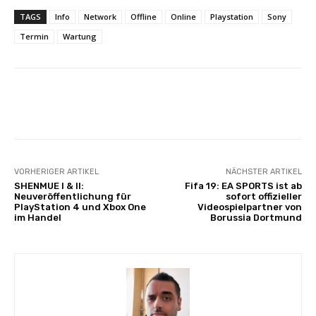
TAGS
Info
Network
Offline
Online
Playstation
Sony
Termin
Wartung
Facebook
X
Pinterest
Whats
VORHERIGER ARTIKEL
NÄCHSTER ARTIKEL
SHENMUE I & II:
Fifa 19: EA SPORTS ist ab
Neuveröffentlichung für
sofort offizieller
PlayStation 4 und Xbox One
Videospielpartner von
im Handel
Borussia Dortmund