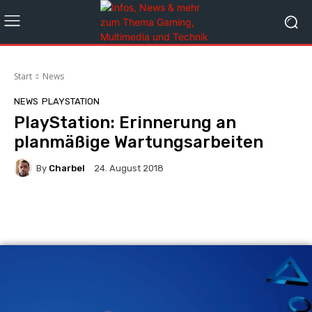
Start
News
NEWS
PLAYSTATION
PlayStation: Erinnerung an
planmäßige Wartungsarbeiten
By
Charbel
24. August 2018
Facebook
X
Pinterest
Whats