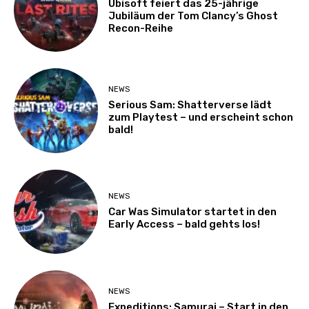
Ubisoft feiert das 25-jährige
Jubiläum der Tom Clancy’s Ghost
Recon-Reihe
NEWS
Serious Sam: Shatterverse lädt
zum Playtest – und erscheint schon
bald!
NEWS
Car Was Simulator startet in den
Early Access – bald gehts los!
NEWS
Expeditions: Samurai – Start in den