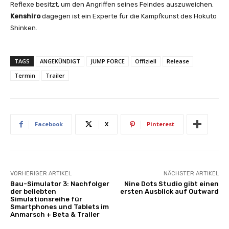
Reflexe besitzt, um den Angriffen seines Feindes auszuweichen.
Kenshiro
dagegen ist ein Experte für die Kampfkunst des Hokuto
Shinken.
TAGS
ANGEKÜNDIGT
JUMP FORCE
Offiziell
Release
Termin
Trailer
Facebook
X
Pinterest
VORHERIGER ARTIKEL
NÄCHSTER ARTIKEL
Bau-Simulator 3: Nachfolger
Nine Dots Studio gibt einen
der beliebten
ersten Ausblick auf Outward
Simulationsreihe für
Smartphones und Tablets im
Anmarsch + Beta & Trailer