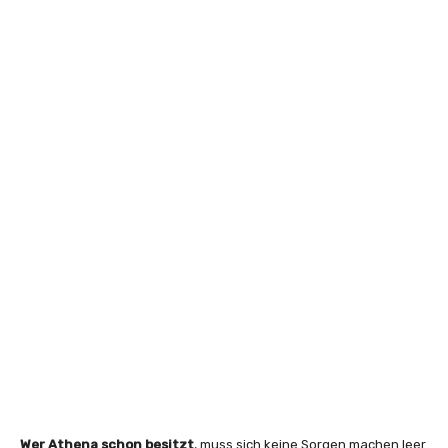
Wer Athena schon besitzt
, muss sich keine Sorgen machen leer