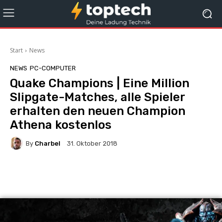
Start
News
NEWS
PC-COMPUTER
Quake Champions | Eine Million
Slipgate-Matches, alle Spieler
erhalten den neuen Champion
Athena kostenlos
By
Charbel
31. Oktober 2018
Facebook
X
Pinterest
Wha