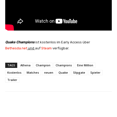
Quake Champions
ist kostenlos im Early Access über
Bethesda.net
und
auf
Steam
verfügbar.
TAGS
Athena
Champion
Champions
Eine Million
Kostenlos
Matches
neuen
Quake
Slipgate
Spieler
Trailer
Facebook
X
Pinterest
Wha