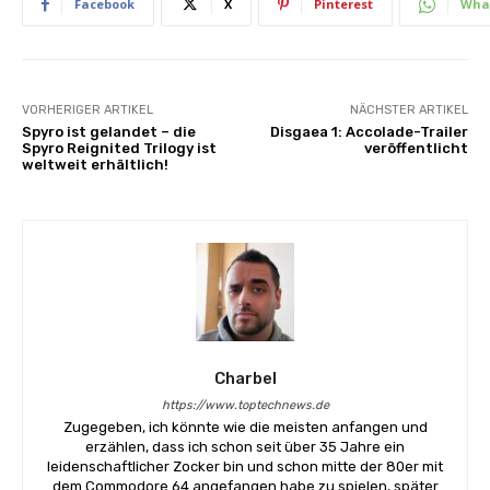
Facebook
X
Pinterest
Wha
VORHERIGER ARTIKEL
NÄCHSTER ARTIKEL
Spyro ist gelandet – die
Disgaea 1: Accolade-Trailer
Spyro Reignited Trilogy ist
veröffentlicht
weltweit erhältlich!
Charbel
https://www.toptechnews.de
Zugegeben, ich könnte wie die meisten anfangen und
erzählen, dass ich schon seit über 35 Jahre ein
leidenschaftlicher Zocker bin und schon mitte der 80er mit
dem Commodore 64 angefangen habe zu spielen, später