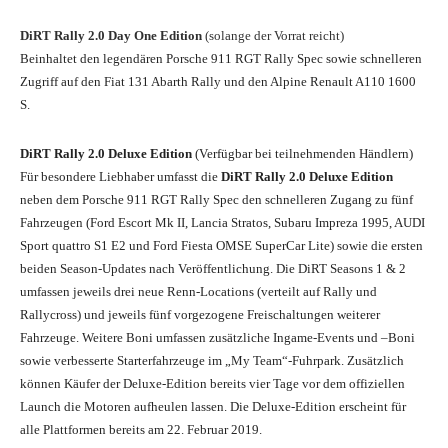
DiRT Rally 2.0 Day One Edition
(solange der Vorrat reicht)
Beinhaltet den legendären Porsche 911 RGT Rally Spec sowie schnelleren
Zugriff auf den Fiat 131 Abarth Rally und den Alpine Renault A110 1600
S.
DiRT Rally 2.0 Deluxe Edition
(Verfügbar bei teilnehmenden Händlern)
Für besondere Liebhaber umfasst die
DiRT Rally 2.0 Deluxe Edition
neben dem Porsche 911 RGT Rally Spec den schnelleren Zugang zu fünf
Fahrzeugen (Ford Escort Mk II, Lancia Stratos, Subaru Impreza 1995, AUDI
Sport quattro S1 E2 und Ford Fiesta OMSE SuperCar Lite) sowie die ersten
beiden Season-Updates nach Veröffentlichung. Die DiRT Seasons 1 & 2
umfassen jeweils drei neue Renn-Locations (verteilt auf Rally und
Rallycross) und jeweils fünf vorgezogene Freischaltungen weiterer
Fahrzeuge. Weitere Boni umfassen zusätzliche Ingame-Events und –Boni
sowie verbesserte Starterfahrzeuge im „My Team“-Fuhrpark. Zusätzlich
können Käufer der Deluxe-Edition bereits vier Tage vor dem offiziellen
Launch die Motoren aufheulen lassen. Die Deluxe-Edition erscheint für
alle Plattformen bereits am 22. Februar 2019.