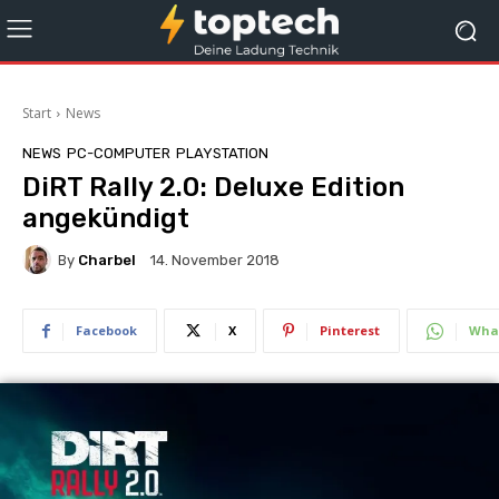
Start
News
NEWS
PC-COMPUTER
PLAYSTATION
DiRT Rally 2.0: Deluxe Edition
angekündigt
By
Charbel
14. November 2018
Facebook
X
Pinterest
Wha