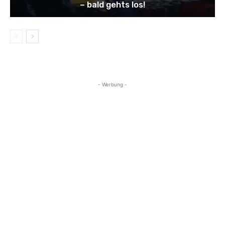
– bald gehts los!
- Werbung -