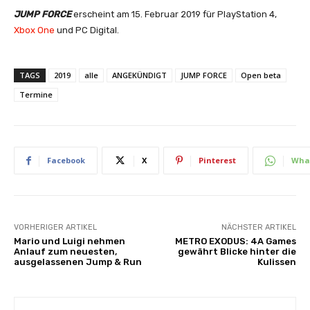
JUMP FORCE
erscheint am 15. Februar 2019 für PlayStation 4,
Xbox One
und PC Digital.
TAGS
2019
alle
ANGEKÜNDIGT
JUMP FORCE
Open beta
Termine
Facebook
X
Pinterest
Wha
VORHERIGER ARTIKEL
NÄCHSTER ARTIKEL
Mario und Luigi nehmen
METRO EXODUS: 4A Games
Anlauf zum neuesten,
gewährt Blicke hinter die
ausgelassenen Jump & Run
Kulissen