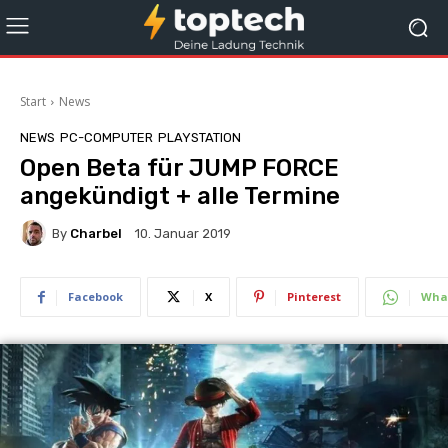
Start
News
NEWS
PC-COMPUTER
PLAYSTATION
Open Beta für JUMP FORCE
angekündigt + alle Termine
By
Charbel
10. Januar 2019
Facebook
X
Pinterest
Wha