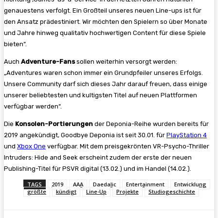
genauestens verfolgt. Ein Großteil unseres neuen Line-ups ist für
den Ansatz prädestiniert. Wir möchten den Spielern so über Monate
und Jahre hinweg qualitativ hochwertigen Content für diese Spiele
bieten“.
Auch
Adventure-Fans
sollen weiterhin versorgt werden:
„Adventures waren schon immer ein Grundpfeiler unseres Erfolgs.
Unsere Community darf sich dieses Jahr darauf freuen, dass einige
unserer beliebtesten und kultigsten Titel auf neuen Plattformen
verfügbar werden“.
Die
Konsolen-Portierungen
der Deponia-Reihe wurden bereits für
2019 angekündigt, Goodbye Deponia ist seit 30.01. für
PlayStation 4
und
Xbox One
verfügbar. Mit dem preisgekrönten VR-Psycho-Thriller
Intruders: Hide and Seek erscheint zudem der erste der neuen
Publishing-Titel für PSVR digital (13.02.) und im Handel (14.02.).
TAGS
2019
AAA
Daedalic
Entertainment
Entwicklung
größte
kündigt
Line-Up
Projekte
Studiogeschichte