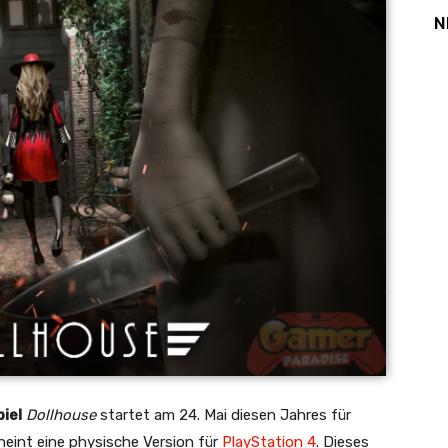
N
iel
Dollhouse
startet am 24. Mai diesen Jahres für
eint eine physische Version für
PlayStation 4
. Dieses