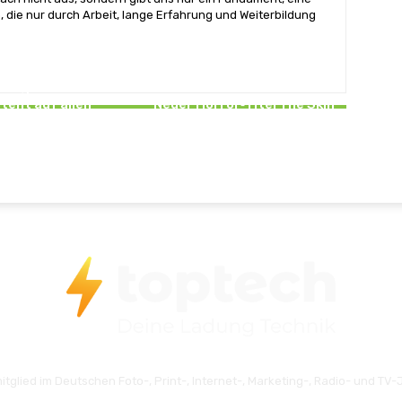
, die nur durch Arbeit, lange Erfahrung und Weiterbildung
NEWS
st Update für Ball x
NEWS
erfügbar — neuer
tent auf allen
Neuer Horror‑Titel The Skin
lattformen
Stapler feiert Release
itglied im Deutschen Foto-, Print-, Internet-, Marketing-, Radio- und TV-J