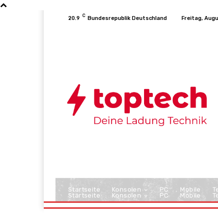
C
20.9
Bundesrepublik Deutschland
Freitag, Aug
Startseite
Konsolen
PC
Mobile
T
Startseite
Konsolen
PC
Mobile
T