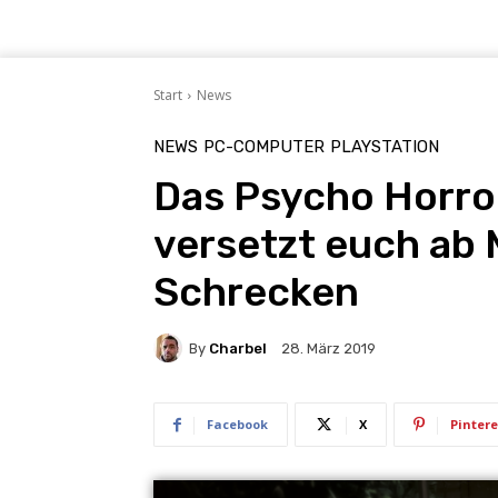
Start
News
NEWS
PC-COMPUTER
PLAYSTATION
Das Psycho Horror
versetzt euch ab 
Schrecken
By
Charbel
28. März 2019
Facebook
X
Pintere