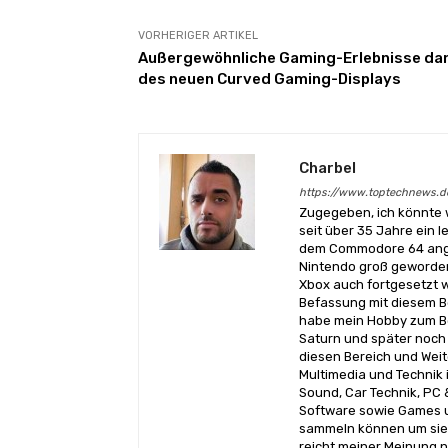
VORHERIGER ARTIKEL
Außergewöhnliche Gaming-Erlebnisse da
des neuen Curved Gaming-Displays
Charbel
https://www.toptechnews.d
Zugegeben, ich könnte 
seit über 35 Jahre ein l
dem Commodore 64 angef
Nintendo groß geworden
Xbox auch fortgesetzt w
Befassung mit diesem Be
habe mein Hobby zum Be
Saturn und später noch 
diesen Bereich und Wei
Multimedia und Technik i
Sound, Car Technik, PC 
Software sowie Games u
sammeln können um sie 
reicht meiner Meinung n