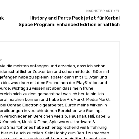
NÄCHSTER ARTIKEL
nk
History and Parts Pack jetzt für Kerbal
Space Program: Enhanced Edition erhältlich
e
wie die meisten anfangen und erzählen, dass ich schon
eidenschaftlicher Zocker bin und schon mitte der 80er mit
angen habe zu spielen, später dann mit PC, Atari und
 bin, was dann mit dem Erscheinen der PlayStation und
urde. Wichtig zu wissen ist aber, dass mein frühe
reich mich zu dem gemacht hat was ich heute bin. Ich
ruf machen können und habe bei ProMarkt, Media Markt,
bei Conrad Electronic gearbeitet. Durch meine Wirken in
terbildungen in verschiedenen Bereichen wie Gaming,
n verschiedenen Bereichen wie z.b. Haushalt, Hifi, Kabel &
& Konsolen, Musik & Filme, Spielwaren, Hardware &
nd Smartphones habe ich entsprechend viel Erfahrung
hier mit euch zu teilen. Sein Hobby zum Beruf zu machen
ach nicht aus, sondern gibt uns nur ein Fundament, eine