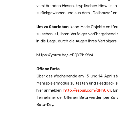
verstörenden Wesen, kryptischen Hinweisen u
zurückgewinnen und aus dem „Dollhouse“ ent
Um zu überleben
, kann Marie Objekte entfer
zu sehen ist, ihren Verfolger vorübergehend
in die Lage, durch die Augen ihres Verfolger
https://youtu.be/-tPQYPbKfxA
Offene Beta
Über das Wochenende am 13. und 14. April sta
Mehrspielermodus zu testen und Feedback z
hier anmelden:
http://eepurl.com/dHn0Kn
. E
Teilnehmer der Offenen Beta werden per Zuf
Beta-Key.