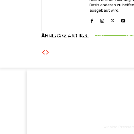
Basis anderen zu helfen
ausgebaut wird.
NEWS
Naturali
AOC GAMING CQ32G4ZA –
Pit v
Ein Monitor für drei Arten
Con
ÄHNLICHE ARTIKEL
von Spielen
P
Wir sind Pressem