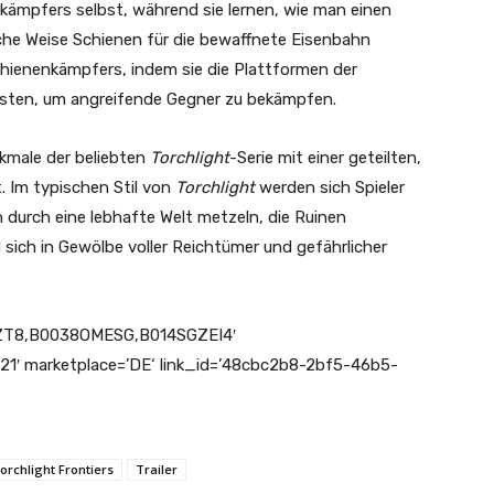
nkämpfers selbst, während sie lernen, wie man einen
he Weise Schienen für die bewaffnete Eisenbahn
Schienenkämpfers, indem sie die Plattformen der
üsten, um angreifende Gegner zu bekämpfen.
kmale der beliebten
Torchlight
-Serie mit einer geteilten,
. Im typischen Stil von
Torchlight
werden sich Spieler
durch eine lebhafte Welt metzeln, die Ruinen
sich in Gewölbe voller Reichtümer und gefährlicher
LZT8,B0038OMESG,B014SGZEI4′
21′ marketplace=’DE‘ link_id=’48cbc2b8-2bf5-46b5-
orchlight Frontiers
Trailer