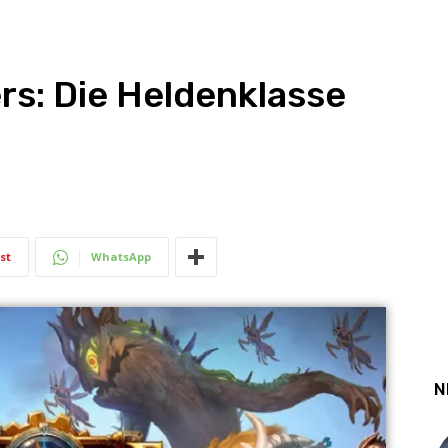
ers: Die Heldenklasse
st
WhatsApp
N