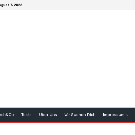
ugust 7, 2026
ech&Co
Tests
Über Uns
Wir Suchen Dich
Impressum