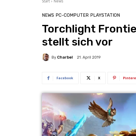
Start
News
NEWS
PC-COMPUTER
PLAYSTATION
Torchlight Fronti
stellt sich vor
By
Charbel
21. April 2019
Facebook
X
Pintere