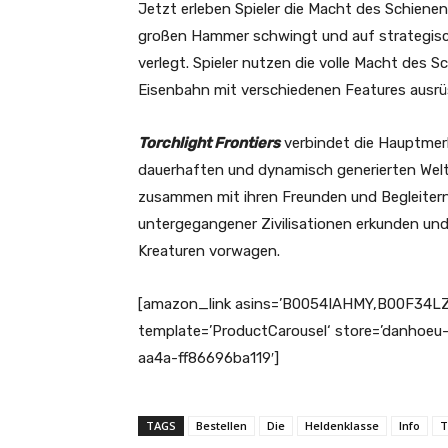
Jetzt erleben Spieler die Macht des Schiene
großen Hammer schwingt und auf strategisc
verlegt. Spieler nutzen die volle Macht des 
Eisenbahn mit verschiedenen Features ausr
Torchlight Frontiers
verbindet die Hauptmer
dauerhaften und dynamisch generierten Welt
zusammen mit ihren Freunden und Begleitern 
untergegangener Zivilisationen erkunden und 
Kreaturen vorwagen.
[amazon_link asins=’B0054IAHMY,B00F34
template=’ProductCarousel‘ store=’danhoeu-
aa4a-ff86696ba119′]
TAGS
Bestellen
Die
Heldenklasse
Info
T