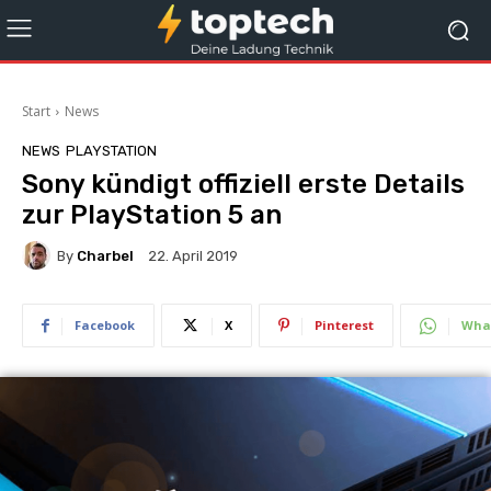
Start
News
NEWS
PLAYSTATION
Sony kündigt offiziell erste Details
zur PlayStation 5 an
By
Charbel
22. April 2019
Facebook
X
Pinterest
Wha