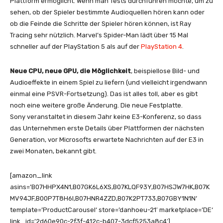
Plattform ermöglicht. Wenn man Tests durchführen möchte, um zu
sehen, ob der Spieler bestimmte Audioquellen hören kann oder
ob die Feinde die Schritte der Spieler hören können, ist Ray
Tracing sehr nützlich. Marvel’s Spider-Man lädt über 15 Mal
schneller auf der PlayStation 5 als auf der
PlayStation 4
.
Neue CPU, neue GPU, die Möglichkeit
, beispiellose Bild- und
Audioeffekte in einem Spiel zu liefern (und vielleicht irgendwann
einmal eine PSVR-Fortsetzung). Das ist alles toll, aber es gibt
noch eine weitere große Änderung. Die neue Festplatte.
Sony veranstaltet in diesem Jahr keine E3-Konferenz, so dass
das Unternehmen erste Details über Plattformen der nächsten
Generation, vor Microsofts erwartete Nachrichten auf der E3 in
zwei Monaten, bekannt gibt.
[amazon_link
asins=’B07HHPX4N1,B07GK6L6XS,B07KLQF93Y,B07HSJW7HK,B07K
MV94JF,B00P7T8H6I,B07HNR4ZZD,B07K2PT733,B07GBY1N1N‘
template=’ProductCarousel‘ store=’danhoeu-21′ marketplace=’DE‘
link_id=’2d60e90c-2f3f-412c-b407-3dcf5253a8c4′]