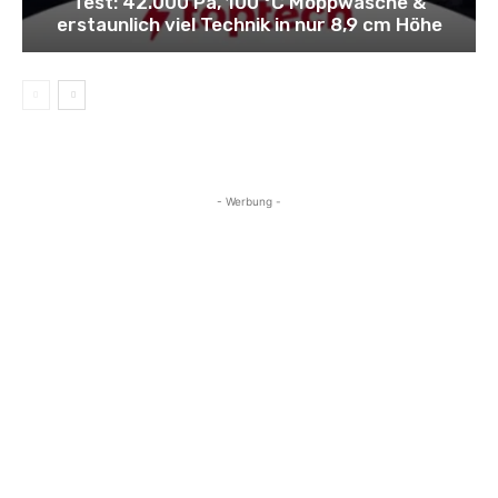
Test: 42.000 Pa, 100 °C Moppwäsche &
erstaunlich viel Technik in nur 8,9 cm Höhe
- Werbung -