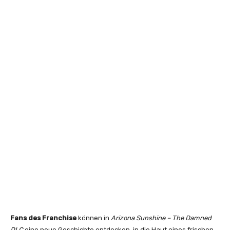
Fans des Franchise
können in
Arizona Sunshine – The Damned
DLC
eine neue Geschichte entdecken, in die Haut eines frischen