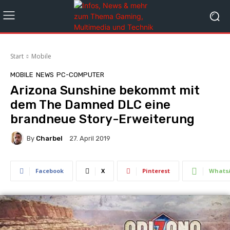
Start
Mobile
MOBILE
NEWS
PC-COMPUTER
Arizona Sunshine bekommt mit
dem The Damned DLC eine
brandneue Story-Erweiterung
By
Charbel
27. April 2019
Facebook
X
Pinterest
Whats