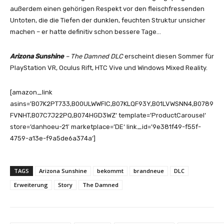
außerdem einen gehörigen Respekt vor den fleischfressenden
Untoten, die die Tiefen der dunklen, feuchten Struktur unsicher
machen – er hatte definitiv schon bessere Tage…
Arizona Sunshine
– The Damned DLC
erscheint diesen Sommer für
PlayStation VR, Oculus Rift, HTC Vive und Windows Mixed Reality.
[amazon_link
asins=’B07K2PT733,B00ULWWFIC,B07KLQF93Y,B01LVWSNN4,B0789
FVNHT,B07C7J22PQ,B074HGD3WZ‘ template=’ProductCarousel‘
store=’danhoeu-21′ marketplace=’DE‘ link_id=’9e381f49-f55f-
4759-a13e-f9a5de6a374a‘]
TAGS
Arizona Sunshine
bekommt
brandneue
DLC
Erweiterung
Story
The Damned