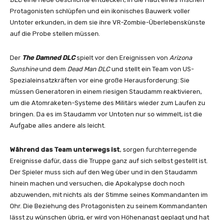
Protagonisten schlüpfen und ein ikonisches Bauwerk voller
Untoter erkunden, in dem sie ihre VR-Zombie-Überlebenskünste
auf die Probe stellen müssen.
Der
The Damned DLC
spielt vor den Ereignissen von
Arizona
Sunshine
und dem
Dead Man DLC
und stellt ein Team von US-
Spezialeinsatzkräften vor eine große Herausforderung: Sie
müssen Generatoren in einem riesigen Staudamm reaktivieren,
um die Atomraketen-Systeme des Militärs wieder zum Laufen zu
bringen. Da es im Staudamm vor Untoten nur so wimmelt, ist die
Aufgabe alles andere als leicht.
Während das Team unterwegs ist
, sorgen furchterregende
Ereignisse dafür, dass die Truppe ganz auf sich selbst gestellt ist.
Der Spieler muss sich auf den Weg über und in den Staudamm
hinein machen und versuchen, die Apokalypse doch noch
abzuwenden, mit nichts als der Stimme seines Kommandanten im
Ohr. Die Beziehung des Protagonisten zu seinem Kommandanten
lässt zu wünschen übrig, er wird von Höhenangst geplagt und hat