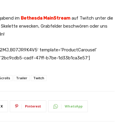
gabend im
Bethesda MainStream
auf Twitch unter die
ir Skelette erwecken, Grabfelder beschwören oder uns
ln!
2MJ,B07JR9K4V5′ template=’ProductCarousel‘
id=’2bc9cdb5-cadf-47ff-b7be-1d33b1ca3e57′]
Scrolls
Trailer
Twitch
X
Pinterest
WhatsApp