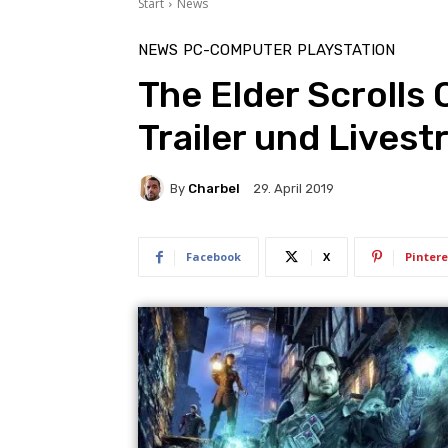
Start
News
NEWS
PC-COMPUTER
PLAYSTATION
The Elder Scrolls 
Trailer und Lives
By
Charbel
29. April 2019
Facebook
X
Pintere