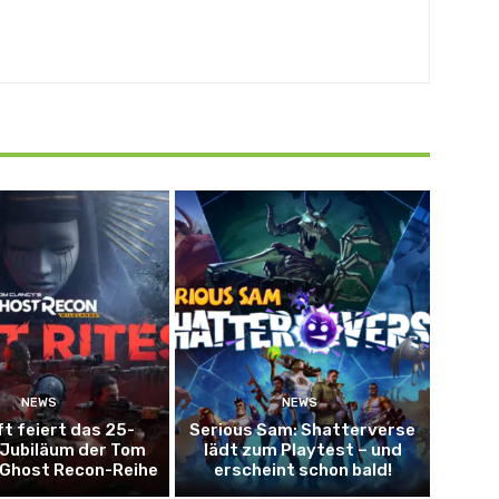
NEWS
NEWS
ft feiert das 25-
Serious Sam: Shatterverse
 Jubiläum der Tom
lädt zum Playtest – und
 Ghost Recon-Reihe
erscheint schon bald!