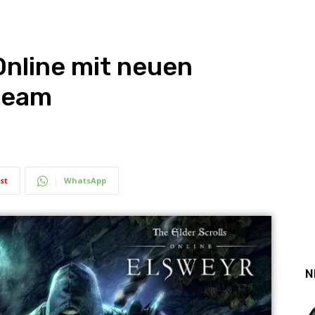
Online mit neuen
tream
st
WhatsApp
N