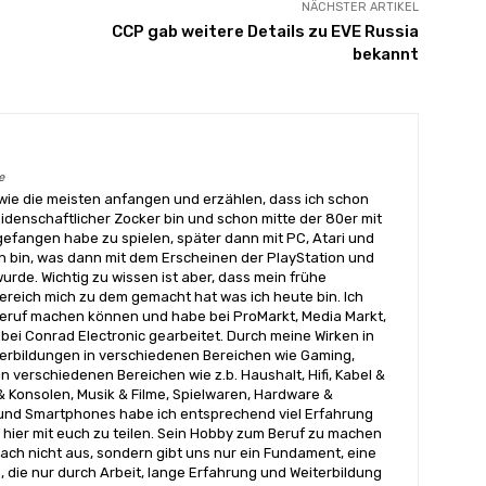
NÄCHSTER ARTIKEL
CCP gab weitere Details zu EVE Russia
bekannt
e
wie die meisten anfangen und erzählen, dass ich schon
eidenschaftlicher Zocker bin und schon mitte der 80er mit
angen habe zu spielen, später dann mit PC, Atari und
 bin, was dann mit dem Erscheinen der PlayStation und
urde. Wichtig zu wissen ist aber, dass mein frühe
reich mich zu dem gemacht hat was ich heute bin. Ich
ruf machen können und habe bei ProMarkt, Media Markt,
bei Conrad Electronic gearbeitet. Durch meine Wirken in
terbildungen in verschiedenen Bereichen wie Gaming,
n verschiedenen Bereichen wie z.b. Haushalt, Hifi, Kabel &
& Konsolen, Musik & Filme, Spielwaren, Hardware &
nd Smartphones habe ich entsprechend viel Erfahrung
hier mit euch zu teilen. Sein Hobby zum Beruf zu machen
ach nicht aus, sondern gibt uns nur ein Fundament, eine
, die nur durch Arbeit, lange Erfahrung und Weiterbildung