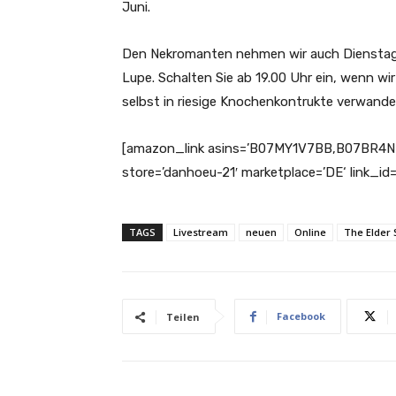
Juni.
Den Nekromanten nehmen wir auch Diensta
Lupe. Schalten Sie ab 19.00 Uhr ein, wenn w
selbst in riesige Knochenkontrukte verwande
[amazon_link asins=’B07MY1V7BB,B07BR4N
store=’danhoeu-21′ marketplace=’DE‘ link_
TAGS
Livestream
neuen
Online
The Elder 
Facebook
Teilen