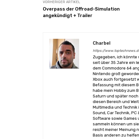
VORHERIGER ARTIKEL
Overpass der Offroad-Simulation
angekündigt + Trailer
Charbel
https://www.toptechnews.d
Zugegeben, ich könnte 
seit über 35 Jahre ein l
dem Commodore 64 angef
Nintendo groß geworden
Xbox auch fortgesetzt w
Befassung mit diesem Be
habe mein Hobby zum Be
Saturn und später noch 
diesen Bereich und Wei
Multimedia und Technik i
Sound, Car Technik, PC 
Software sowie Games u
sammeln können um sie 
reicht meiner Meinung n
Basis anderen zu helfen