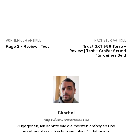
Facebook
X
Pinterest
Whats
VORHERIGER ARTIKEL
NÄCHSTER ARTIKEL
Rage 2 – Review | Test
Trust GXT 688 Torro –
Review | Test – Großer Sound
für kleines Geld
Charbel
https://www.toptechnews.de
Zugegeben, ich könnte wie die meisten anfangen und
erzählen, dass ich schon seit über 35 Jahre ein