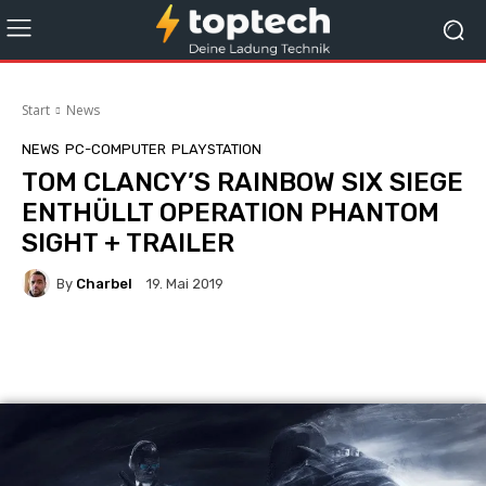
Start
News
NEWS
PC-COMPUTER
PLAYSTATION
TOM CLANCY’S RAINBOW SIX SIEGE
ENTHÜLLT OPERATION PHANTOM
SIGHT + TRAILER
By
Charbel
19. Mai 2019
Facebook
X
Pinterest
Whats