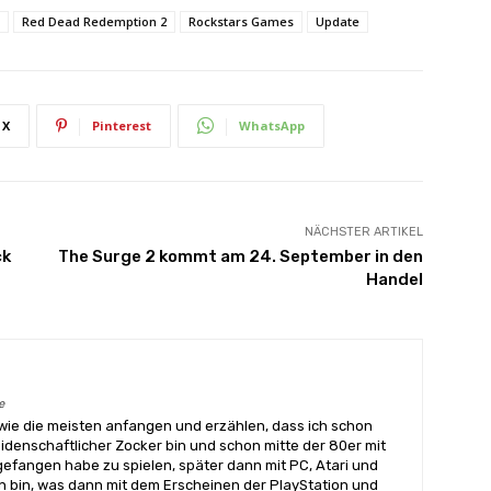
Red Dead Redemption 2
Rockstars Games
Update
X
Pinterest
WhatsApp
NÄCHSTER ARTIKEL
ck
The Surge 2 kommt am 24. September in den
Handel
e
wie die meisten anfangen und erzählen, dass ich schon
eidenschaftlicher Zocker bin und schon mitte der 80er mit
angen habe zu spielen, später dann mit PC, Atari und
 bin, was dann mit dem Erscheinen der PlayStation und