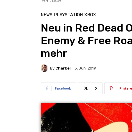
Start
News
NEWS
PLAYSTATION
XBOX
Neu in Red Dead O
Enemy & Free Roa
mehr
By
Charbel
5. Juni 2019
Facebook
X
Pintere