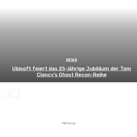
NEWS
Ubisoft feiert das 25-jährige Jubiläum der Tom
Clancy’s Ghost Recon-Reihe
- Werbung -