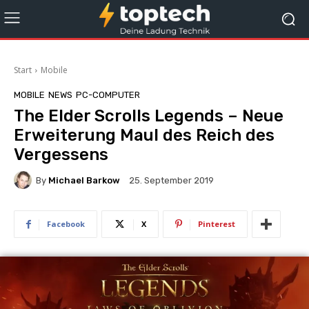
Start
Mobile
MOBILE
NEWS
PC-COMPUTER
The Elder Scrolls Legends – Neue
Erweiterung Maul des Reich des
Vergessens
By
Michael Barkow
25. September 2019
Facebook
X
Pinterest