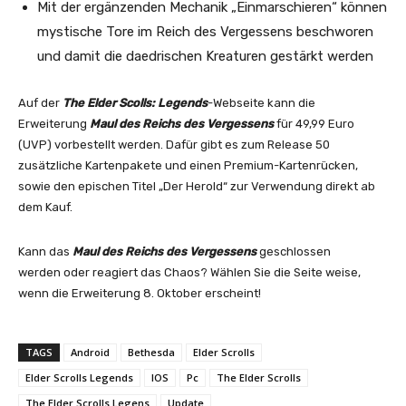
Mit der ergänzenden Mechanik „Einmarschieren“ können
mystische Tore im Reich des Vergessens beschworen
und damit die daedrischen Kreaturen gestärkt werden
Auf der
The Elder Scolls: Legends
-Webseite kann die
Erweiterung
Maul des Reichs des Vergessens
für 49,99 Euro
(UVP) vorbestellt werden. Dafür gibt es zum Release 50
zusätzliche Kartenpakete und einen Premium-Kartenrücken,
sowie den epischen Titel „Der Herold“ zur Verwendung direkt ab
dem Kauf.
Kann das
Maul des Reichs des Vergessens
geschlossen
werden oder reagiert das Chaos? Wählen Sie die Seite weise,
wenn die Erweiterung 8. Oktober erscheint!
TAGS
Android
Bethesda
Elder Scrolls
Elder Scrolls Legends
IOS
Pc
The Elder Scrolls
The Elder Scrolls Legens
Update