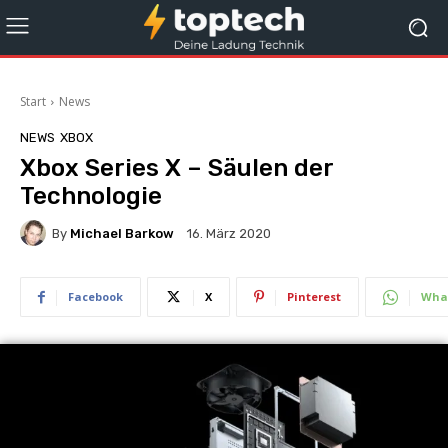
Start
News
NEWS
XBOX
Xbox Series X – Säulen der
Technologie
By
Michael Barkow
16. März 2020
Facebook
X
Pinterest
Wha