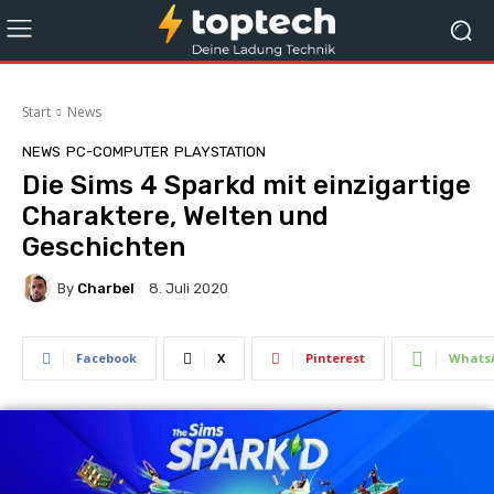
Start
News
NEWS
PC-COMPUTER
PLAYSTATION
Die Sims 4 Sparkd mit einzigartige
Charaktere, Welten und
Geschichten
By
Charbel
8. Juli 2020
Facebook
X
Pinterest
Whats