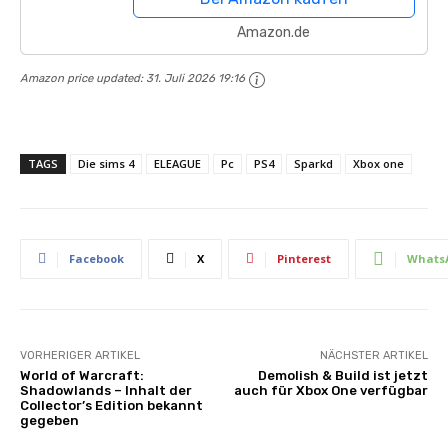
Amazon.de
Amazon price updated:
31. Juli 2026 19:16
TAGS
Die sims 4
ELEAGUE
Pc
PS4
Sparkd
Xbox one
Facebook
X
Pinterest
Whats
VORHERIGER ARTIKEL
NÄCHSTER ARTIKEL
World of Warcraft:
Demolish & Build ist jetzt
Shadowlands – Inhalt der
auch für Xbox One verfügbar
Collector’s Edition bekannt
gegeben