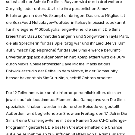
selbst seit der Schule Die Sims. Rayvon wird durch drei weitere
Jurymitglieder unterstützt, die ihre persönlichen Sims-
Erfahrungen in den Wettkampf einbringen. Das erste Mitglied ist
die BuzzFeed Multiplayer-YouTuberin Kelsey Impicciche, bekannt
für ihre eigene #100babychallenge-Reihe, die sie mit Die Sims
kreiert hat. Dazu kommt die Sängerin und Songwriterin Tayla Parx,
die als Sprecherin für das Spiel tätig war und ihr Lied „Me vs. Us“
auf Simlisch (Spielsprache) für das Die Sims 4 Werde berühmt-
Erweiterungspack aufgenommen hat. Komplettiert wird die Jury
durch Maxis-Spieleentwickler Dave Miotke. Maxis ist das
Entwicklerstudio der Reihe, in dem Miotke, in der Community
besser bekannt als SimGuruNinja, seit 15 Jahren arbeitet.
Die 12 Teilnehmer, bekannte Internetpersönlichkeiten, die sich
jeweils auf ein bestimmtes Element des Gameplays von Die Sims
spezialisiert haben, werden in der ersten Episode vorgestellt.
Außerdem wird begleitend zur Show am Freitag, den 17. Juli in Die
Sims 4 eine Challenge-Reihe mit dem Namen Spark’d-Challenge-
Programm* gestartet. Die besten Creator erhalten die Chance
auf eine Teilnahme an zukünftigen Staffeln von Die Sims Spark’d.