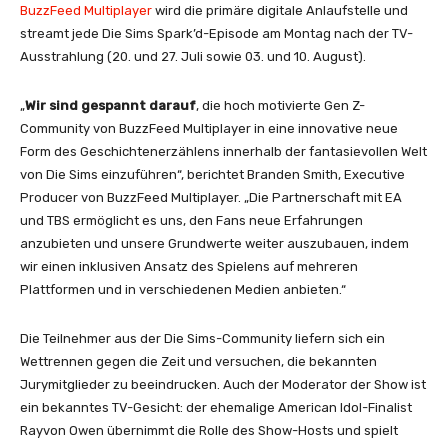
BuzzFeed Multiplayer
wird die primäre digitale Anlaufstelle und
streamt jede Die Sims Spark’d-Episode am Montag nach der TV-
Ausstrahlung (20. und 27. Juli sowie 03. und 10. August).
„
Wir sind gespannt darauf
, die hoch motivierte Gen Z-
Community von BuzzFeed Multiplayer in eine innovative neue
Form des Geschichtenerzählens innerhalb der fantasievollen Welt
von Die Sims einzuführen“, berichtet Branden Smith, Executive
Producer von BuzzFeed Multiplayer. „Die Partnerschaft mit EA
und TBS ermöglicht es uns, den Fans neue Erfahrungen
anzubieten und unsere Grundwerte weiter auszubauen, indem
wir einen inklusiven Ansatz des Spielens auf mehreren
Plattformen und in verschiedenen Medien anbieten.“
Die Teilnehmer aus der Die Sims-Community liefern sich ein
Wettrennen gegen die Zeit und versuchen, die bekannten
Jurymitglieder zu beeindrucken. Auch der Moderator der Show ist
ein bekanntes TV-Gesicht: der ehemalige American Idol-Finalist
Rayvon Owen übernimmt die Rolle des Show-Hosts und spielt