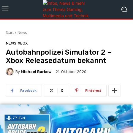
Start
News
NEWS
XBOX
Autobahnpolizei Simulator 2 –
Xbox Releasedatum bekannt
By
Michael Barkow
21. Oktober 2020
Facebook
X
Pinterest