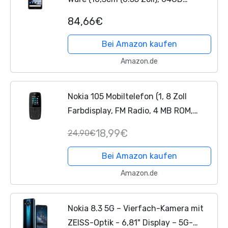
interner Speicher, 4GB RAM, Dual
84,66€
Sim), Charcoal
Bei Amazon kaufen
Amazon.de
Nokia 105 Mobiltelefon (1, 8 Zoll
Farbdisplay, FM Radio, 4 MB ROM,
Dual-Sim) Schwarz, Version 2019
18,99€
24,90€
Bei Amazon kaufen
Amazon.de
Nokia 8.3 5G – Vierfach-Kamera mit
ZEISS-Optik - 6,81" Display – 5G-