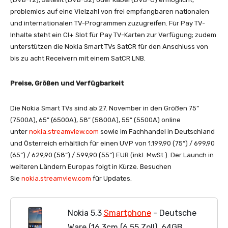
problemlos auf eine Vielzahl von frei empfangbaren nationalen
und internationalen TV-Programmen zuzugreifen. Für Pay TV-
Inhalte steht ein CI+ Slot für Pay TV-Karten zur Verfügung; zudem
unterstützen die Nokia Smart TVs SatCR für den Anschluss von
bis zu acht Receivern mit einem SatCR LNB.
Preise, Größen und Verfügbarkeit
Die Nokia Smart TVs sind ab 27. November in den Größen 75”
(7500A), 65” (6500A), 58” (5800A), 55” (5500A) online
unter
nokia.streamview.com
sowie im Fachhandel in Deutschland
und Österreich erhältlich für einen UVP von 1.199,90 (75“) / 699,90
(65“) / 629,90 (58“) / 599,90 (55“) EUR (inkl. MwSt.). Der Launch in
weiteren Ländern Europas folgt in Kürze. Besuchen
Sie
nokia.streamview.com
für Updates.
Nokia 5.3
Smartphone
- Deutsche
Ware (16,3cm (6.55 Zoll), 64GB