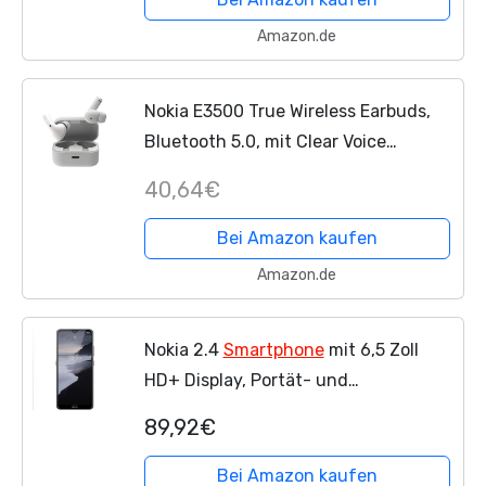
Amazon.de
Nokia E3500 True Wireless Earbuds,
Bluetooth 5.0, mit Clear Voice
Capture (CVC) Technologie, 7
40,64€
Stunden Non-Stop Spielzeit und bis
zu 25 Stunden dank Charging...
Bei Amazon kaufen
Amazon.de
Nokia 2.4
Smartphone
mit 6,5 Zoll
HD+ Display, Portät- und
Nachtmodus, Akku mit 2 Tage
89,92€
Laufzeit, Fingerabdrucksensor,
robustes Design, Android 10 und...
Bei Amazon kaufen