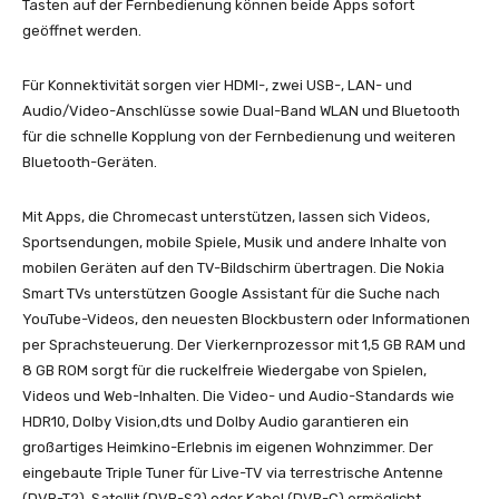
Tasten auf der Fernbedienung können beide Apps sofort
geöffnet werden.
Für Konnektivität sorgen vier HDMI-, zwei USB-, LAN- und
Audio/Video-Anschlüsse sowie Dual-Band WLAN und Bluetooth
für die schnelle Kopplung von der Fernbedienung und weiteren
Bluetooth-Geräten.
Mit Apps, die Chromecast unterstützen, lassen sich Videos,
Sportsendungen, mobile Spiele, Musik und andere Inhalte von
mobilen Geräten auf den TV-Bildschirm übertragen. Die Nokia
Smart TVs unterstützen Google Assistant für die Suche nach
YouTube-Videos, den neuesten Blockbustern oder Informationen
per Sprachsteuerung. Der Vierkernprozessor mit 1,5 GB RAM und
8 GB ROM sorgt für die ruckelfreie Wiedergabe von Spielen,
Videos und Web-Inhalten. Die Video- und Audio-Standards wie
HDR10, Dolby Vision,dts und Dolby Audio garantieren ein
großartiges Heimkino-Erlebnis im eigenen Wohnzimmer. Der
eingebaute Triple Tuner für Live-TV via terrestrische Antenne
(DVB-T2), Satellit (DVB-S2) oder Kabel (DVB-C) ermöglicht,