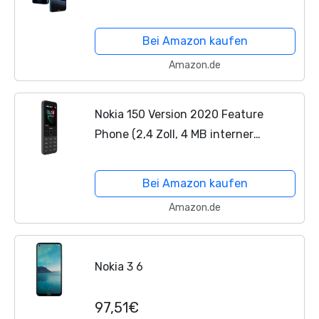
Konnektivität – Android One –
Qualcomm Snapdragon – Dual-SIM -
Bei Amazon kaufen
Polar Night - Deutsche...
Amazon.de
Nokia 150 Version 2020 Feature
Phone (2,4 Zoll, 4 MB interner
Speicher (erweiterbar auf bis zu 32
GB per MicroSD-Karte), 4 MB RAM,
Bei Amazon kaufen
Dual SIM) schwarz
Amazon.de
Nokia 3 6
97,51€