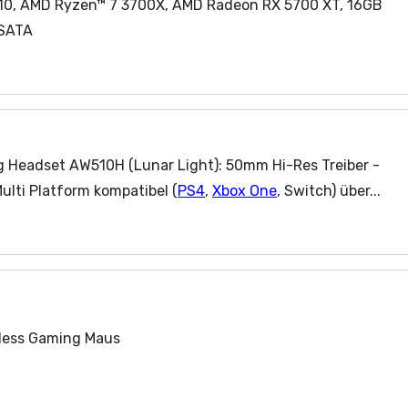
R10, AMD Ryzen™ 7 3700X, AMD Radeon RX 5700 XT, 16GB
 SATA
g Headset AW510H (Lunar Light): 50mm Hi-Res Treiber -
Multi Platform kompatibel (
PS4
,
Xbox One
, Switch) über...
less Gaming Maus