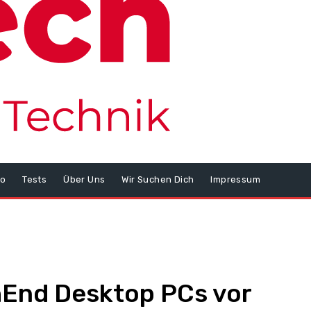
o
Tests
Über Uns
Wir Suchen Dich
Impressum
ghEnd Desktop PCs vor