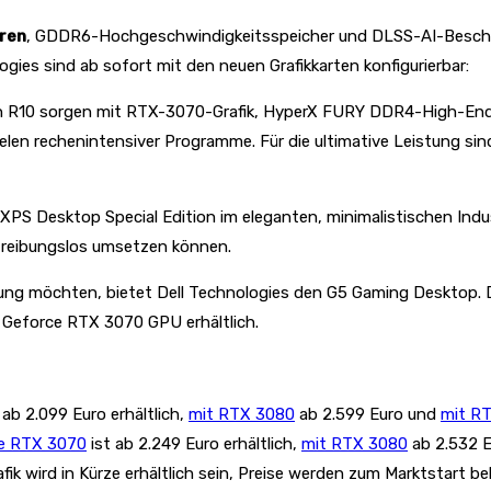
ren
, GDDR6-Hochgeschwindigkeitsspeicher und DLSS-AI-Beschl
es sind ab sofort mit den neuen Grafikkarten konfigurierbar:
ion R10 sorgen mit RTX-3070-Grafik, HyperX FURY DDR4-High-En
en rechenintensiver Programme. Für die ultimative Leistung sin
XPS Desktop Special Edition im eleganten, minimalistischen Ind
nd reibungslos umsetzen können.
ung möchten, bietet Dell Technologies den G5 Gaming Desktop. De
 Geforce RTX 3070 GPU erhältlich.
 ab 2.099 Euro erhältlich,
mit RTX 3080
ab 2.599 Euro und
mit R
e RTX 3070
ist ab 2.249 Euro erhältlich,
mit RTX 3080
ab 2.532 
k wird in Kürze erhältlich sein, Preise werden zum Marktstart b