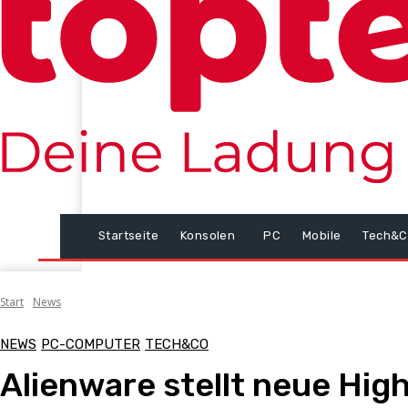
Startseite
Konsolen
PC
Mobile
Tech&C
Start
News
NEWS
PC-COMPUTER
TECH&CO
Alienware stellt neue Hi