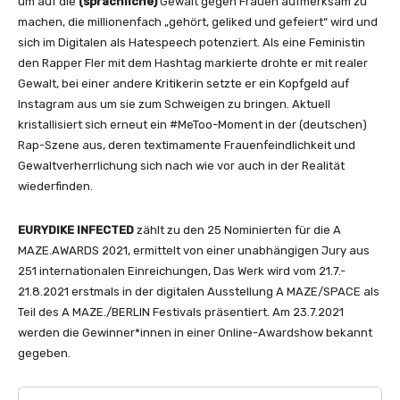
um auf die
(sprachliche)
Gewalt gegen Frauen aufmerksam zu
machen, die millionenfach „gehört, geliked und gefeiert“ wird und
sich im Digitalen als Hatespeech potenziert. Als eine Feministin
den Rapper Fler mit dem Hashtag markierte drohte er mit realer
Gewalt, bei einer andere Kritikerin setzte er ein Kopfgeld auf
Instagram aus um sie zum Schweigen zu bringen. Aktuell
kristallisiert sich erneut ein #MeToo-Moment in der (deutschen)
Rap-Szene aus, deren textimamente Frauenfeindlichkeit und
Gewaltverherrlichung sich nach wie vor auch in der Realität
wiederfinden.
EURYDIKE INFECTED
zählt zu den 25 Nominierten für die A
MAZE.AWARDS 2021, ermittelt von einer unabhängigen Jury aus
251 internationalen Einreichungen, Das Werk wird vom 21.7.-
21.8.2021 erstmals in der digitalen Ausstellung A MAZE/SPACE als
Teil des A MAZE./BERLIN Festivals präsentiert. Am 23.7.2021
werden die Gewinner*innen in einer Online-Awardshow bekannt
gegeben.