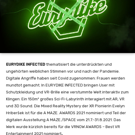
EURYDIKE INFECTED
thematisiert die unterdrückten und
ungehörten weiblichen Stimmen vor und nach der Pandemie.
Digitale Angriffe haben seit Covid zugenommen: Frauen werden
mundtot gemacht. In EURYDIKE INFECTED bringen User mit
Schutzkleidung und VR-Brille eine verstummte Welt interaktiv zum
Klingen: Ein 150m² großes Sci-Fi-Labyrinth interagiert mit AR, VR
und 3D Sound. Die Mixed Reality Mystery der XR Pionierin Evelyn
Hriberšek ist für die A MAZE. AWARDS 2021 nominiert und Teil der
digitalen Ausstellung A MAZE./SPACE vom 21.7.-31.8.2021. Das
Werk wurde kürzlich bereits für die VRNOW AWARDS – Best VR
Entertainment 2021 nominiert
.