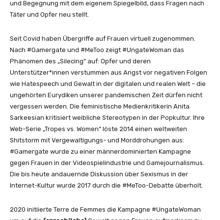
und Begegnung mit dem eigenem Spiegelbild, dass Fragen nach
Täter und Opfer neu stellt.
Seit Covid haben Übergriffe auf Frauen virtuell zugenommen.
Nach #Gamergate und #MeToo zeigt #UngateWoman das
Phänomen des „Silecing“ auf: Opfer und deren
Unterstützer*innen verstummen aus Angst vor negativen Folgen
wie Hatespeech und Gewalt in der digitalen und realen Welt – die
ungehörten Eurydiken unserer pandemischen Zeit dürfen nicht
vergessen werden. Die feministische Medienkritikerin Anita
Sarkeesian kritisiert weibliche Stereotypen in der Popkultur. Ihre
Web-Serie „Tropes vs. Women“ löste 2014 einen weltweiten
Shitstorm mit Vergewaltigungs- und Morddrohungen aus:
#Gamergate wurde zu einer männerdominierten Kampagne
gegen Frauen in der Videospielindustrie und Gamejournalismus.
Die bis heute andauernde Diskussion über Sexismus in der
Internet-Kultur wurde 2017 durch die #MeToo-Debatte überholt.
2020 initiierte Terre de Femmes die Kampagne #UngateWoman