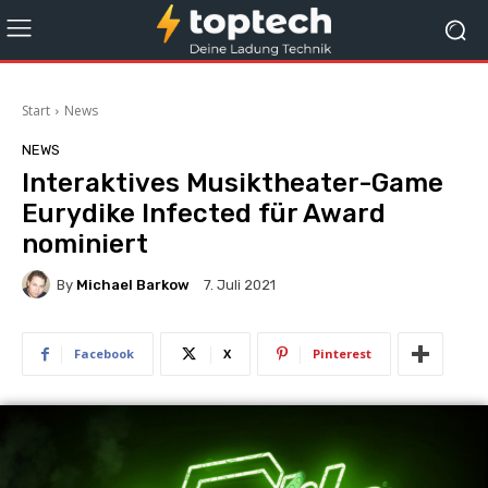
Start
News
NEWS
Interaktives Musiktheater-Game
Eurydike Infected für Award
nominiert
By
Michael Barkow
7. Juli 2021
Facebook
X
Pinterest