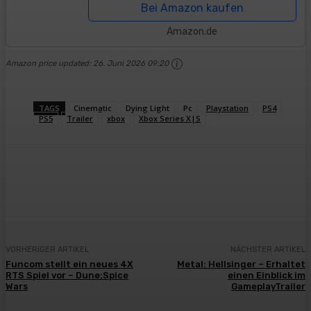
Bei Amazon kaufen
Amazon.de
Amazon price updated:
26. Juni 2026 09:20
TAGS
Cinematic
Dying Light
Pc
Playstation
PS4
PS5
Trailer
xbox
Xbox Series X|S
Facebook
X
Pinterest
WhatsApp
VORHERIGER ARTIKEL
NÄCHSTER ARTIKEL
Funcom stellt ein neues 4X
Metal: Hellsinger – Erhaltet
RTS Spiel vor – Dune:Spice
einen Einblick im
Wars
GameplayTrailer