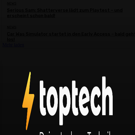
NEWS
Serious Sam: Shatterverse lädt zum Playtest – und
erscheint schon bald!
NEWS
Car Was Simulator startet in den Early Access – bald geh
los!
Mehr laden