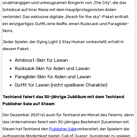
unabhängigen und unbeugsamen Bürgerin von „The City“, die das
Schicksal auf ihrer Reise mit dem Hauptprotagonisten Aiden
verbindet. Das exklusive digitale „Reach for the sky“-Paket enthält
ein einzigartiges Outfit, eine Waffe, einen Rucksack und Paraglider-
Skins.
Jeder Spieler, der Dying Light 2 Stay Human vorbestellt, erhält in
diesem Paket:
Armbrust-Skin für Lawan
Rucksack-Skin für Aiden und Lawan
Paraglider-Skin für Aiden und Lawan
Outfit für Lawan (nicht spielbarer Charakter)
Techland feiert das 30-jährige Jubiläum mit dem Techland
Publisher Sale auf Steam
Der Dezember 2021 ist auch für Techland ein Monat des Feierns, denn
das Unternehmen feiert sein 30-jähriges Bestehen! Zusammen mit
Steam hat Techland den
Publisher Sale
vorbereitet, der Spielern die
aufregende Möglichkeit bietet, Call of Juarez: Gunslinger zu spielen.