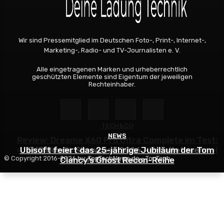
Wir sind Pressemitglied im Deutschen Foto-, Print-, Internet-,
Marketing-, Radio- und TV-Journalisten e. V.
Alle eingetragenen Marken und urheberrechtlich
geschützten Elemente sind Eigentum der jeweiligen
Rechteinhaber.
TECH&CO
NEWS
NEWS
Review: Dreame X60 Pro Ultra Complete im Test:
42.000 Pa, 100 °C Moppwäsche & erstaunlich viel
Ubisoft feiert das 25-jährige Jubiläum der Tom
THQ Nordic Showcase 2026 – Erhaltet mehr
© Copyright 2016-2026 by: TopTechNews.de - TopTech
Clancy’s Ghost Recon-Reihe
Technik in nur 8,9 cm Höhe
Informationen