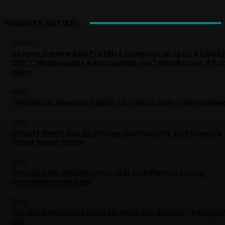
NEUESTE ARTIKEL
TECH&CO
Review: Dreame X60 Pro Ultra Complete im Test: 42.000 
100 °C Moppwäsche & erstaunlich viel Technik in nur 8,9 
Höhe
NEWS
THQ Nordic Showcase 2026 – Erhaltet mehr Information
NEWS
Ubisoft feiert das 25-jährige Jubiläum der Tom Clancy’s
Ghost Recon-Reihe
NEWS
Serious Sam: Shatterverse lädt zum Playtest – und
erscheint schon bald!
NEWS
Car Was Simulator startet in den Early Access – bald geh
los!