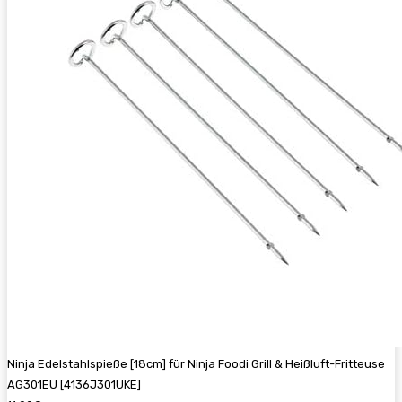
Ninja Edelstahlspieße [18cm] für Ninja Foodi Grill & Heißluft-Fritteuse
AG301EU [4136J301UKE]