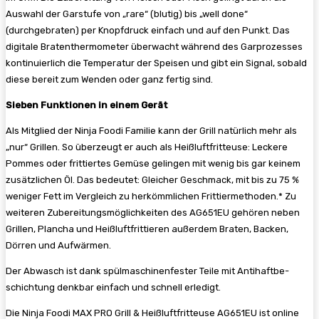
Auswahl der Garstufe von „rare“ (blutig) bis „well done“
(durchgebraten) per Knopfdruck einfach und auf den Punkt. Das
digitale Bratenthermometer überwacht während des Garprozesses
kontinuierlich die Temperatur der Speisen und gibt ein Signal, sobald
diese bereit zum Wenden oder ganz fertig sind.
Sieben Funktionen in einem Gerät
Als Mitglied der Ninja Foodi Familie kann der Grill natürlich mehr als
„nur“ Grillen. So überzeugt er auch als Heißluftfritteuse: Leckere
Pommes oder frittiertes Gemüse gelingen mit wenig bis gar keinem
zusätzlichen Öl. Das bedeutet: Gleicher Geschmack, mit bis zu 75 %
weniger Fett im Vergleich zu herkömmlichen Frittiermethoden.* Zu
weiteren Zubereitungsmöglichkeiten des AG651EU gehören neben
Grillen, Plancha und Heißluftfrittieren außerdem Braten, Backen,
Dörren und Aufwärmen.
Der Abwasch ist dank spülmaschinenfester Teile mit Antihaftbe­
schichtung denkbar einfach und schnell erledigt.
Die Ninja Foodi MAX PRO Grill & Heißluftfritteuse AG651EU ist online