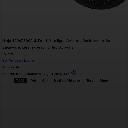
Ninja 4026J300EUK Foodi 2-teiliges Antihaft-Backformen-Set
Bakeware, Keramikbeschichtet, Schwarz
15,99€
Bei Amazon kaufen
Amazon.de
Amazon price updated:
6. August 2026 00:30
TAGS
Fett
Grill
Heißluftfritteuse
Ninja
Ohne
Facebook
X
Pinterest
WhatsApp