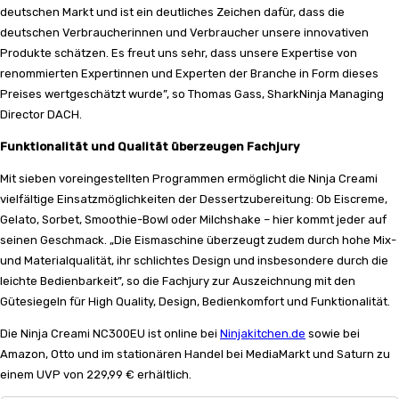
deutschen Markt und ist ein deutliches Zeichen dafür, dass die
deutschen Verbraucherinnen und Verbraucher unsere innovativen
Produkte schätzen. Es freut uns sehr, dass unsere Expertise von
renommierten Expertinnen und Experten der Branche in Form dieses
Preises wertgeschätzt wurde”, so Thomas Gass, SharkNinja Managing
Director DACH.
Funktionalität und Qualität überzeugen Fachjury
Mit sieben voreingestellten Programmen ermöglicht die Ninja Creami
vielfältige Einsatzmöglichkeiten der Dessertzubereitung: Ob Eiscreme,
Gelato, Sorbet, Smoothie-Bowl oder Milchshake – hier kommt jeder auf
seinen Geschmack. „Die Eismaschine überzeugt zudem durch hohe Mix-
und Materialqualität, ihr schlichtes Design und insbesondere durch die
leichte Bedienbarkeit”, so die Fachjury zur Auszeichnung mit den
Gütesiegeln für High Quality, Design, Bedienkomfort und Funktionalität.
Die Ninja Creami NC300EU ist online bei
Ninjakitchen.de
sowie bei
Amazon, Otto und im stationären Handel bei MediaMarkt und Saturn zu
einem UVP von 229,99 € erhältlich.