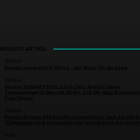
NEUESTE ARTIKEL
TECH&CO
Review: Hypershell X Ultra S – Der Motor für die Beine
TECH&CO
Review: DUKAWEY FUGL 3.0 im Test: Komfortables
Tiefeinsteiger-E-Bike mit 65 Nm, 672-Wh-Akku & clevere
Dual-Sensor
TECH&CO
Review: Dreame X60 Pro Ultra Complete im Test: 42.000 P
°C Moppwäsche & erstaunlich viel Technik in nur 8,9 cm Hö
NEWS