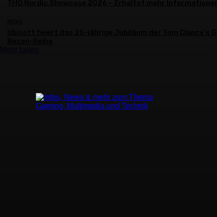
THQ Nordic Showcase 2026 – Erhaltet mehr Informatione
NEWS
Ubisoft feiert das 25-jährige Jubiläum der Tom Clancy’s 
Recon-Reihe
Mehr laden