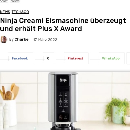
Start
News
NEWS
TECH&CO
Ninja Creami Eismaschine überzeugt
und erhält Plus X Award
By
Charbel
17. März 2022
Facebook
X
Pinterest
WhatsApp