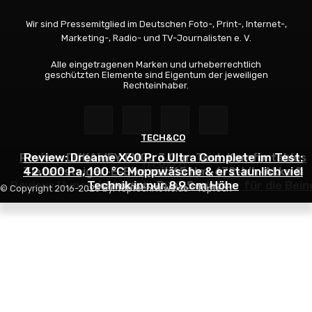
Wir sind Pressemitglied im Deutschen Foto-, Print-, Internet-,
Marketing-, Radio- und TV-Journalisten e. V.
Alle eingetragenen Marken und urheberrechtlich
geschützten Elemente sind Eigentum der jeweiligen
Rechteinhaber.
TECH&CO
TECH&CO
Review: DUKAWEY FUGL 3.0 im Test: Komfortables
Review: Dreame X60 Pro Ultra Complete im Test:
TECH&CO
Tiefeinsteiger-E-Bike mit 65 Nm, 672-Wh-Akku &
42.000 Pa, 100 °C Moppwäsche & erstaunlich viel
Review: Hypershell X Ultra S – Der Motor für die Bein
Technik in nur 8,9 cm Höhe
cleverem Dual-Sensor
© Copyright 2016-2026 by: TopTechNews.de - TopTech